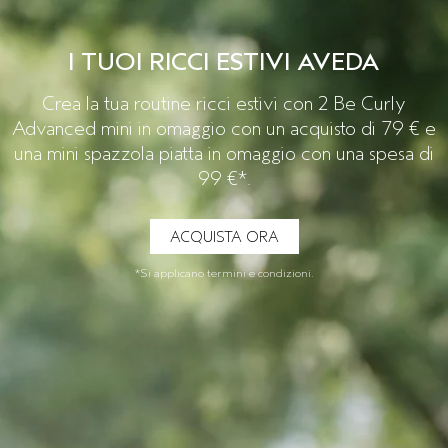
CUOIO CAPELLUTO SENSIBILE
PURE ABUNDANCE
VIAGGIO
I TUOI RICCI ESTIVI AVEDA
TUTTE LE COLLEZIONI
Crea la tua routine ricci estivi con 2 Be Curly
Advanced mini in omaggio con un acquisto di 79 € e
una mini spazzola piatta in omaggio con una spesa di
99 €*.
ACQUISTA ORA
*Si applicano termini e condizioni.