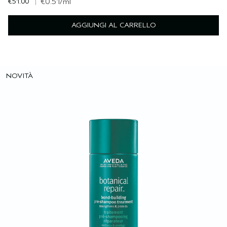
€51.00
|
€0.51
/ml
AGGIUNGI AL CARRELLO
NOVITÀ