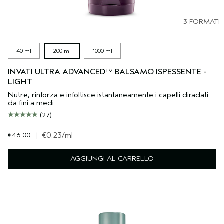
3 FORMATI
40 ml
200 ml
1000 ml
INVATI ULTRA ADVANCED™ BALSAMO ISPESSENTE -
LIGHT
Nutre, rinforza e infoltisce istantaneamente i capelli diradati
da fini a medi.
(27)
€46.00
|
€0.23
/ml
AGGIUNGI AL CARRELLO