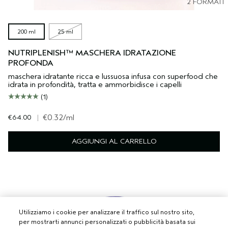
2 FORMATI
200 ml
25 ml
NUTRIPLENISH™ MASCHERA IDRATAZIONE
PROFONDA
maschera idratante ricca e lussuosa infusa con superfood che
idrata in profondità, tratta e ammorbidisce i capelli
(1)
€64.00
|
€0.32
/ml
AGGIUNGI AL CARRELLO
Utilizziamo i cookie per analizzare il traffico sul nostro sito,
per mostrarti annunci personalizzati o pubblicità basata sui