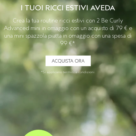
I TUOI RICCI ESTIVI AVEDA
CUOIO CAPELLUTO SENSIBILE
PURE ABUNDANCE
VIAGGIO
Crea la tua routine ricci estivi con 2 Be Curly
TUTTE LE COLLEZIONI
Advanced mini in omaggio con un acquisto di 79 € e
una mini spazzola piatta in omaggio con una spesa di
99 €*.
ACQUISTA ORA
*Si applicano termini e condizioni.