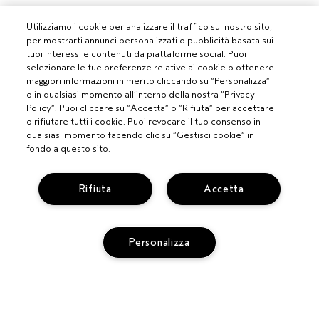
Utilizziamo i cookie per analizzare il traffico sul nostro sito,
per mostrarti annunci personalizzati o pubblicità basata sui
tuoi interessi e contenuti da piattaforme social. Puoi
selezionare le tue preferenze relative ai cookie o ottenere
maggiori informazioni in merito cliccando su “Personalizza”
o in qualsiasi momento all’interno della nostra “Privacy
Policy”. Puoi cliccare su “Accetta” o “Rifiuta” per accettare
o rifiutare tutti i cookie. Puoi revocare il tuo consenso in
qualsiasi momento facendo clic su “Gestisci cookie” in
fondo a questo sito.
Rifiuta
Accetta
PROFESSIONISTI
DIVENTA UN SALONE AVEDA
Personalizza
BISOGNO DI AIUTO?
MONITORA IL TUO ORDINE
CHATTA CON NOI
SERVIZIO CLIENTI
SCOPRI IL CANALE PIÚ INDICATO PER LA TUA RICHIESTA
TERMINI E CONDIZIONI
CONTATTA IL PRODUTTORE