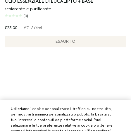
OLIO ESSENZIALE DI EUCALIPTO + BASE
schiarente e purificante
(0)
€23.00
|
€0.77
/ml
ESAURITO
Utilizziamo i cookie per analizzare il traffico sul nostro sito,
per mostrarti annunci personalizzati o pubblicità basata sui
tuoi interessi e contenuti da piattaforme social. Puoi
selezionare le tue preferenze relative ai cookie o ottenere
maggiori informazioni in merito cliccando su “Personalizza”