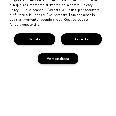
o in qualsiasi momento all’interno della nostra “Privacy
Policy”. Puoi cliccare su “Accetta” o “Rifiuta” per accettare
o rifiutare tutti i cookie. Puoi revocare il tuo consenso in
qualsiasi momento facendo clic su “Gestisci cookie” in
fondo a questo sito.
Rifiuta
Accetta
PROFESSIONISTI
Personalizza
DIVENTA UN SALONE AVEDA
BISOGNO DI AIUTO?
MONITORA IL TUO ORDINE
CHATTA CON NOI
SERVIZIO CLIENTI
SCOPRI IL CANALE PIÚ INDICATO PER LA TUA RICHIESTA
TERMINI E CONDIZIONI
CONTATTA IL PRODUTTORE
CONDIZIONI DI VENDITA
RICICLA I TUOI PRODOTTI
POLITICA SULLA PRIVACY
RESI E SOSTITUZIONI
PUBBLICITÀ BASATA SUGLI INTERESSI
REG. PROMO AVEDA FY27
ACCESSIBILITA'