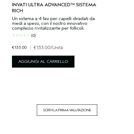
INVATI ULTRA ADVANCED™ SISTEMA
RICH
Un sistema a 4 fasi per capelli diradati da
medi a spessi, con il nostro innovativo
complesso rivitalizzante per follicoli.
(0)
€133.00
|
€133.00
/Unità
AGGIUNGI AL CARRELLO
SCRIVI LA PRIMA VALUTAZIONE