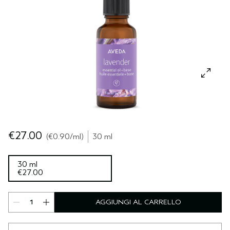
CUOIO CAPELLUTO SENSIBILE
PURE ABUNDANCE
VIAGGIO
TUTTE LE COLLEZIONI
€27.00
€0.90
/ml
30 ml
30 ml
€27.00
AGGIUNGI AL CARRELLO