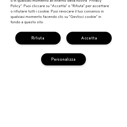
o in qualsiasi momento all’interno della nostra “Privacy
Policy”. Puoi cliccare su “Accetta” o “Rifiuta” per accettare
o rifiutare tutti i cookie. Puoi revocare il tuo consenso in
qualsiasi momento facendo clic su “Gestisci cookie” in
fondo a questo sito.
Rifiuta
Accetta
PROFESSIONISTI
Personalizza
DIVENTA UN SALONE AVEDA
BISOGNO DI AIUTO?
MONITORA IL TUO ORDINE
CHATTA CON NOI
SERVIZIO CLIENTI
SCOPRI IL CANALE PIÚ INDICATO PER LA TUA RICHIESTA
TERMINI E CONDIZIONI
CONTATTA IL PRODUTTORE
CONDIZIONI DI VENDITA
RICICLA I TUOI PRODOTTI
POLITICA SULLA PRIVACY
RESI E SOSTITUZIONI
PUBBLICITÀ BASATA SUGLI INTERESSI
REG. PROMO AVEDA FY27
ACCESSIBILITA'
GESTISCI I COOKIE DEL SITO
© AVEDA CORP.