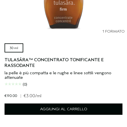
1 FORMATO
30 ml
TULASĀRA™ CONCENTRATO TONIFICANTE E
RASSODANTE
la pelle è più compatta e le rughe e linee sottili vengono
attenuate
(0)
€90.00
|
€3.00
/ml
AGGIUNGI AL CARRELLO