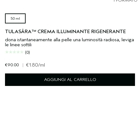
1 FORMATO
50 ml
TULASĀRA™ CREMA ILLUMINANTE RIGENERANTE
dona istantaneamente alla pelle una luminosità radiosa, leviga
le linee sottili
(0)
€90.00
|
€1.80
/ml
AGGIUNGI AL CARRELLO