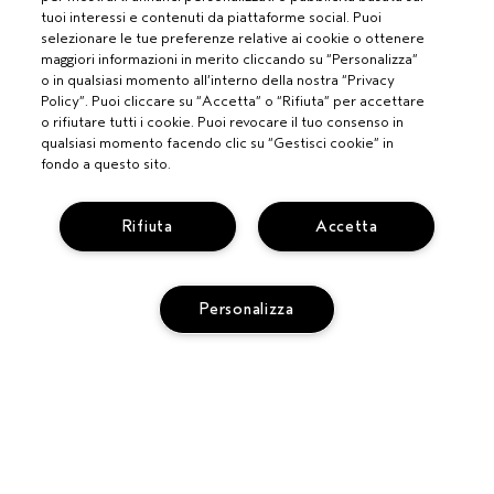
tuoi interessi e contenuti da piattaforme social. Puoi
selezionare le tue preferenze relative ai cookie o ottenere
maggiori informazioni in merito cliccando su “Personalizza”
o in qualsiasi momento all’interno della nostra “Privacy
Policy”. Puoi cliccare su “Accetta” o “Rifiuta” per accettare
o rifiutare tutti i cookie. Puoi revocare il tuo consenso in
qualsiasi momento facendo clic su “Gestisci cookie” in
fondo a questo sito.
PROFESSIONISTI
Rifiuta
Accetta
DIVENTA UN SALONE AVEDA
BISOGNO DI AIUTO?
MONITORA IL TUO ORDINE
Personalizza
CHATTA CON NOI
SERVIZIO CLIENTI
SCOPRI IL CANALE PIÚ INDICATO PER LA TUA RICHIESTA
TERMINI E CONDIZIONI
CONTATTA IL PRODUTTORE
CONDIZIONI DI VENDITA
RICICLA I TUOI PRODOTTI
POLITICA SULLA PRIVACY
RESI E SOSTITUZIONI
AGGIUNGI AL CARRELLO
PUBBLICITÀ BASATA SUGLI INTERESSI
REG. PROMO AVEDA FY27
ACCESSIBILITA'
GESTISCI I COOKIE DEL SITO
© AVEDA CORP.