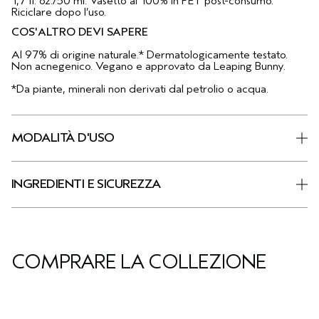
1,7 fl. oz./50 ml: Vasetto al 100% in PET post-consumo.
Riciclare dopo l’uso.
COS'ALTRO DEVI SAPERE
Al 97% di origine naturale.* Dermatologicamente testato.
Non acnegenico. Vegano e approvato da Leaping Bunny.
*Da piante, minerali non derivati dal petrolio o acqua.
MODALITÀ D'USO
INGREDIENTI E SICUREZZA
COMPRARE LA COLLEZIONE