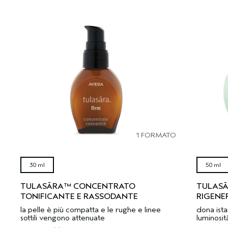
1 FORMATO
30 ml
50 ml
TULASĀRA™ CONCENTRATO
TULASĀ
TONIFICANTE E RASSODANTE
RIGENE
la pelle è più compatta e le rughe e linee
dona ista
sottili vengono attenuate
luminosità