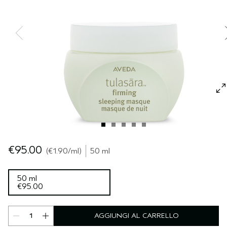
CUOIO CAPELLUTO SENSIBILE
PURE ABUNDANCE
VIAGGIO
TUTTE LE COLLEZIONI
€95.00
€1.90
/ml
50 ml
50 ml
€95.00
AGGIUNGI AL CARRELLO