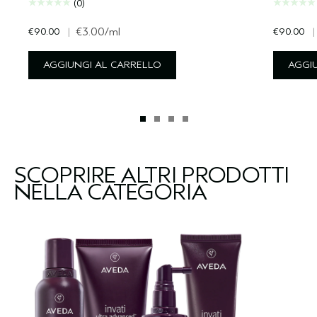
(0)
€90.00
|
€3.00
/ml
€90.00
|
AGGIUNGI AL CARRELLO
AGGI
SCOPRIRE ALTRI PRODOTTI
NELLA CATEGORIA