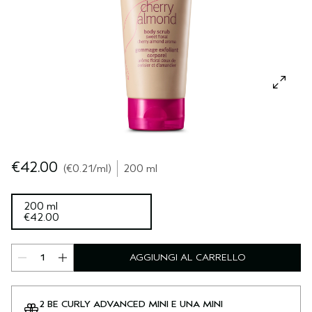
CUOIO CAPELLUTO SENSIBILE
PURE ABUNDANCE
VIAGGIO
TUTTE LE COLLEZIONI
€42.00
€0.21
/ml
200 ml
200 ml
€42.00
AGGIUNGI AL CARRELLO
2 BE CURLY ADVANCED MINI E UNA MINI