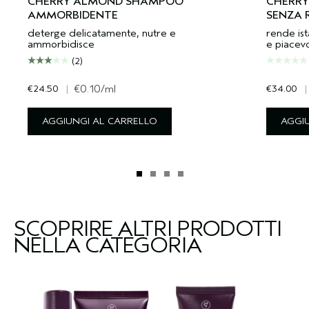
CHERRY ALMOND SHAMPOO
CHERRY
AMMORBIDENTE
SENZA 
deterge delicatamente, nutre e
rende ist
ammorbidisce
e piacevol
(2)
€24.50
|
€0.10
/ml
€34.00
|
AGGIUNGI AL CARRELLO
AGGI
SCOPRIRE ALTRI PRODOTTI
NELLA CATEGORIA