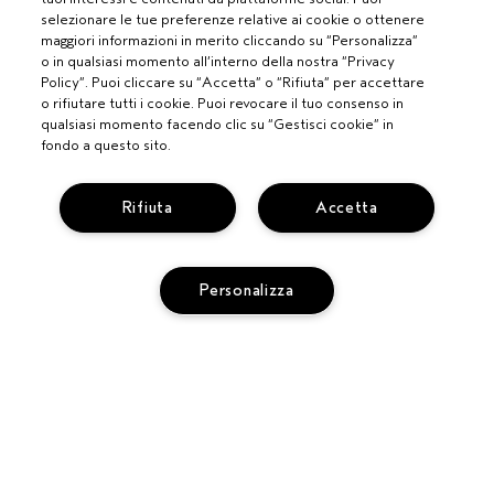
selezionare le tue preferenze relative ai cookie o ottenere
maggiori informazioni in merito cliccando su “Personalizza”
o in qualsiasi momento all’interno della nostra “Privacy
Policy”. Puoi cliccare su “Accetta” o “Rifiuta” per accettare
o rifiutare tutti i cookie. Puoi revocare il tuo consenso in
qualsiasi momento facendo clic su “Gestisci cookie” in
fondo a questo sito.
Rifiuta
Accetta
PROFESSIONISTI
Personalizza
DIVENTA UN SALONE AVEDA
BISOGNO DI AIUTO?
MONITORA IL TUO ORDINE
AGGIUNGI AL CARRELLO
CHATTA CON NOI
SERVIZIO CLIENTI
SCOPRI IL CANALE PIÚ INDICATO PER LA TUA RICHIESTA
TERMINI E CONDIZIONI
CONTATTA IL PRODUTTORE
CONDIZIONI DI VENDITA
RICICLA I TUOI PRODOTTI
POLITICA SULLA PRIVACY