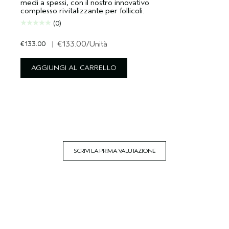
medi a spessi, con il nostro innovativo
complesso rivitalizzante per follicoli.
(0)
€133.00
|
€133.00
/Unità
AGGIUNGI AL CARRELLO
SCRIVI LA PRIMA VALUTAZIONE