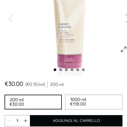
CUOIO CAPELLUTO SENSIBILE
PURE ABUNDANCE
VIAGGIO
TUTTE LE COLLEZIONI
€30.00
€0.15
/ml
200 ml
1000 ml
200 ml
€118.00
€30.00
AGGIUNGI AL CARRELLO