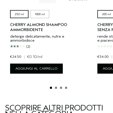
250 ml
1000 ml
200 ml
CHERRY ALMOND SHAMPOO
CHERRY
AMMORBIDENTE
SENZA 
deterge delicatamente, nutre e
rende ist
ammorbidisce
e piacevol
(2)
€24.50
|
€0.10
/ml
€34.00
|
AGGIUNGI AL CARRELLO
AGGI
SCOPRIRE ALTRI PRODOTTI