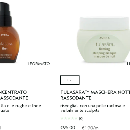
1 FORMATO
1
50 ml
NCENTRATO
TULASĀRA™ MASCHERA NOT
 RASSODANTE
RASSODANTE
tta e le rughe e linee
risvegliati con una pelle radiosa e
nuate
visibilmente scolpita
(0)
€95.00
l
|
€1.90
/ml