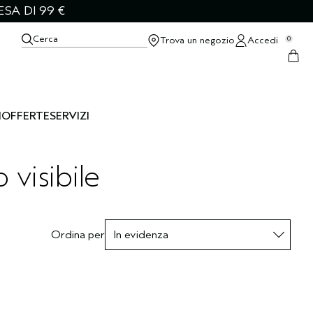
SA DI 99 €
Cerca
Trova un negozio
Accedi
0
I
OFFERTE
SERVIZI
 visibile
Ordina per