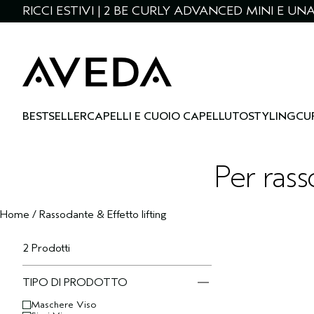
RICCI ESTIVI | 2 BE CURLY ADVANCED MINI E U
BESTSELLER
CAPELLI E CUOIO CAPELLUTO
STYLING
CU
Per rass
Home
/
Rassodante & Effetto lifting
2 Prodotti
TIPO DI PRODOTTO
Maschere Viso