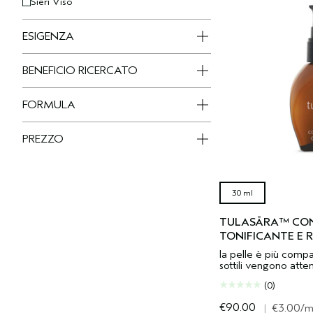
Sieri Viso
ESIGENZA
BENEFICIO RICERCATO
FORMULA
PREZZO
30 ml
TULASĀRA™ CO
TONIFICANTE E
la pelle è più compa
sottili vengono atte
(0)
€90.00
|
€3.00
/m