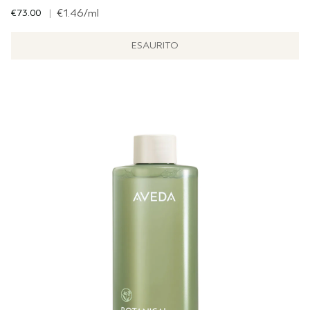
€73.00
|
€1.46
/ml
ESAURITO