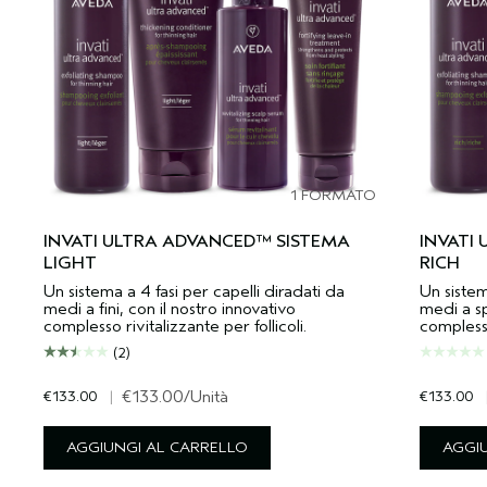
1 FORMATO
INVATI ULTRA ADVANCED™ SISTEMA
INVATI
LIGHT
RICH
Un sistema a 4 fasi per capelli diradati da
Un sistem
medi a fini, con il nostro innovativo
medi a sp
complesso rivitalizzante per follicoli.
complesso 
(2)
€133.00
|
€133.00
/Unità
€133.00
AGGIUNGI AL CARRELLO
AGGI