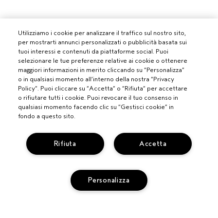
Utilizziamo i cookie per analizzare il traffico sul nostro sito,
per mostrarti annunci personalizzati o pubblicità basata sui
tuoi interessi e contenuti da piattaforme social. Puoi
selezionare le tue preferenze relative ai cookie o ottenere
maggiori informazioni in merito cliccando su “Personalizza”
PROFESSIONISTI
o in qualsiasi momento all’interno della nostra “Privacy
Policy”. Puoi cliccare su “Accetta” o “Rifiuta” per accettare
DIVENTA UN SALONE AVEDA
o rifiutare tutti i cookie. Puoi revocare il tuo consenso in
BISOGNO DI AIUTO?
qualsiasi momento facendo clic su “Gestisci cookie” in
fondo a questo sito.
MONITORA IL TUO ORDINE
CHATTA CON NOI
SERVIZIO CLIENTI
Rifiuta
Accetta
SCOPRI IL CANALE PIÚ INDICATO PER LA TUA RICHIESTA
TERMINI E CONDIZIONI
CONTATTA IL PRODUTTORE
CONDIZIONI DI VENDITA
RICICLA I TUOI PRODOTTI
POLITICA SULLA PRIVACY
RESI E SOSTITUZIONI
Personalizza
PUBBLICITÀ BASATA SUGLI INTERESSI
REG. PROMO AVEDA FY27
ACCESSIBILITA'
GESTISCI I COOKIE DEL SITO
© AVEDA CORP.