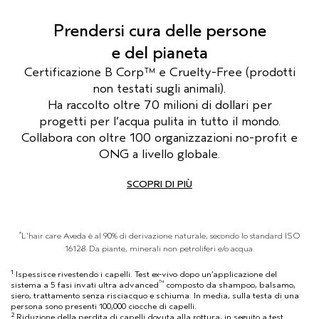
Prendersi cura delle persone
e del pianeta
Certificazione B Corp™ e Cruelty-Free (prodotti
non testati sugli animali).
Ha raccolto oltre 70 milioni di dollari per
progetti per l’acqua pulita in tutto il mondo.
Collabora con oltre 100 organizzazioni no-profit
e
ONG a livello globale.
SCOPRI DI PIÙ
*
L'hair care Aveda è al 90% di derivazione naturale, secondo lo standard ISO
16128. Da piante, minerali non petroliferi e/o acqua.
1
Ispessisce rivestendo i capelli. Test ex-vivo dopo un’applicazione del
™
sistema a 5 fasi invati ultra advanced
composto da shampoo, balsamo,
siero, trattamento senza risciacquo e schiuma. In media, sulla testa di una
persona sono presenti 100,000 ciocche di capelli.
2
Riduzione della perdita di capelli dovuta alla rottura, in seguito a test