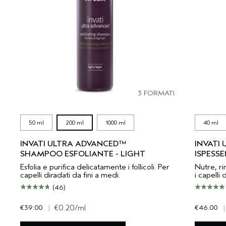
3 FORMATI
50 ml
200 ml
1000 ml
40 ml
INVATI ULTRA ADVANCED™
INVATI
SHAMPOO ESFOLIANTE - LIGHT
ISPESSE
Esfolia e purifica delicatamente i follicoli. Per
Nutre, ri
capelli diradati da fini a medi.
i capelli 
(46)
€39.00
|
€0.20
/ml
€46.00
|