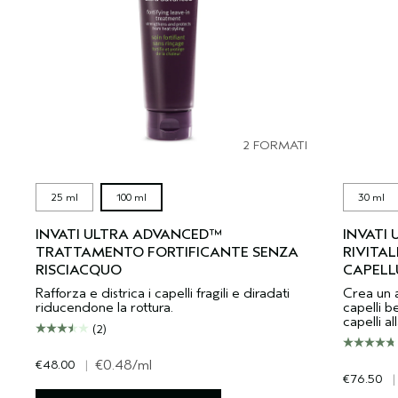
2 FORMATI
25 ml
100 ml
30 ml
INVATI ULTRA ADVANCED™
INVATI
TRATTAMENTO FORTIFICANTE SENZA
RIVITAL
RISCIACQUO
CAPELL
Rafforza e districa i capelli fragili e diradati
Crea un a
riducendone la rottura.
capelli be
capelli al
(2)
€48.00
|
€0.48
/ml
€76.50
|