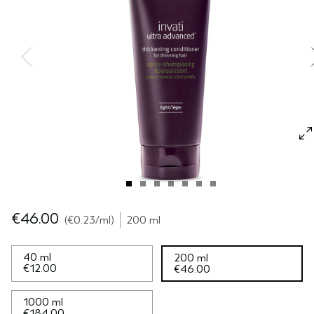
CUOIO CAPELLUTO SENSIBILE
PURE ABUNDANCE
VIAGGIO
TUTTE LE COLLEZIONI
€46.00
€0.23
/ml
200 ml
40 ml
200 ml
€12.00
€46.00
1000 ml
€184.00