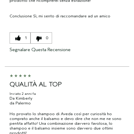
prodotto che ricomprerei senza esitazione!
Conclusione
Sì, mi sento di raccomandare ad un amico
1
0
Segnalare Questa Recensione
QUALITÀ AL TOP
Inviato
2 anni fa
Da
Kimberly
da
Palermo
Ho provato lo shampoo di Aveda così per curiosità ho
comprato anche il balsamo e devo dire che non me ne sono
pentita affatto! Una combinazione davvero favolosa, lo
shampoo e il balsamo insieme sono davvero due ottimi
prodotti!