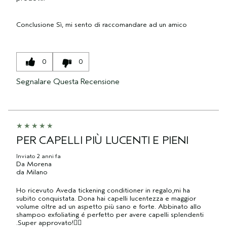
Conclusione
Sì, mi sento di raccomandare ad un amico
0
0
Segnalare Questa Recensione
PER CAPELLI PIÙ LUCENTI E PIENI
Inviato
2 anni fa
Da
Morena
da
Milano
Ho ricevuto Aveda tickening conditioner in regalo,mi ha
subito conquistata. Dona hai capelli lucentezza e maggior
volume oltre ad un aspetto più sano e forte. Abbinato allo
shampoo exfoliating é perfetto per avere capelli splendenti
.Super approvato!👌🏼