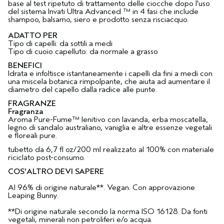
base al test ripetuto di trattamento delle ciocche dopo l'uso
del sistema Invati Ultra Advanced ™ in 4 fasi che include
shampoo, balsamo, siero e prodotto senza risciacquo.
ADATTO PER
Tipo di capelli: da sottili a medi
Tipo di cuoio capelluto: da normale a grasso
BENEFICI
Idrata e infoltisce istantaneamente i capelli da fini a medi con
una miscela botanica rimpolpante, che aiuta ad aumentare il
diametro del capello dalla radice alle punte.
FRAGRANZE
Fragranza
Aroma Pure-Fume™ lenitivo con lavanda, erba moscatella,
legno di sandalo australiano, vaniglia e altre essenze vegetali
e floreali pure.
tubetto da 6,7 fl oz/200 ml realizzato al 100% con materiale
riciclato post-consumo.
COS'ALTRO DEVI SAPERE
Al 96% di origine naturale**. Vegan. Con approvazione
Leaping Bunny.
**Di origine naturale secondo la norma ISO 16128. Da fonti
vegetali, minerali non petroliferi e/o acqua.