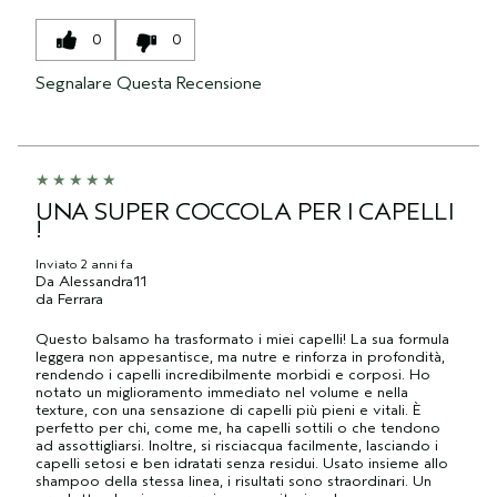
0
0
Segnalare Questa Recensione
UNA SUPER COCCOLA PER I CAPELLI
!
Inviato
2 anni fa
Da
Alessandra11
da
Ferrara
Questo balsamo ha trasformato i miei capelli! La sua formula
leggera non appesantisce, ma nutre e rinforza in profondità,
rendendo i capelli incredibilmente morbidi e corposi. Ho
notato un miglioramento immediato nel volume e nella
texture, con una sensazione di capelli più pieni e vitali. È
perfetto per chi, come me, ha capelli sottili o che tendono
ad assottigliarsi. Inoltre, si risciacqua facilmente, lasciando i
capelli setosi e ben idratati senza residui. Usato insieme allo
shampoo della stessa linea, i risultati sono straordinari. Un