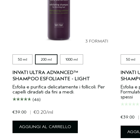
3 FORMATI
50 ml
200 ml
1000 ml
50 ml
INVATI ULTRA ADVANCED™
INVATI
SHAMPOO ESFOLIANTE - LIGHT
SHAMPO
Esfolia e purifica delicatamente i follicoli. Per
Esfolia e 
capelli diradati da fini a medi.
Formulato
spessi
(46)
€39.00
|
€0.20
/ml
€39.00
|
AGGIUNGI AL CARRELLO
AGGI