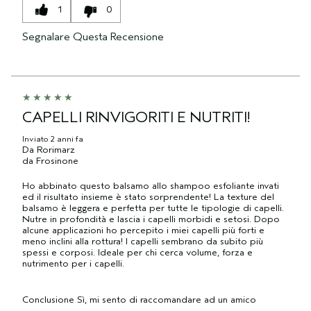
1
0
Segnalare Questa Recensione
CAPELLI RINVIGORITI E NUTRITI!
Inviato
2 anni fa
Da
Rorimarz
da
Frosinone
Ho abbinato questo balsamo allo shampoo esfoliante invati
ed il risultato insieme è stato sorprendente! La texture del
balsamo è leggera e perfetta per tutte le tipologie di capelli.
Nutre in profondità e lascia i capelli morbidi e setosi. Dopo
alcune applicazioni ho percepito i miei capelli più forti e
meno inclini alla rottura! I capelli sembrano da subito più
spessi e corposi. Ideale per chi cerca volume, forza e
nutrimento per i capelli.
Conclusione
Sì, mi sento di raccomandare ad un amico