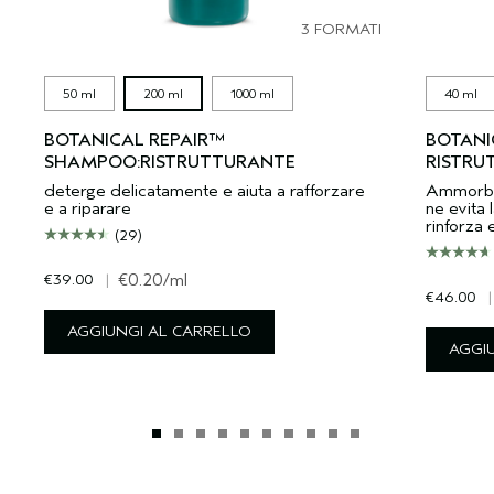
3 FORMATI
50 ml
200 ml
1000 ml
40 ml
BOTANICAL REPAIR™
BOTANI
SHAMPOO:RISTRUTTURANTE
RISTRU
deterge delicatamente e aiuta a rafforzare
Ammorbidi
e a riparare
ne evita l
rinforza 
(29)
€39.00
|
€0.20
/ml
€46.00
|
AGGIUNGI AL CARRELLO
AGGI