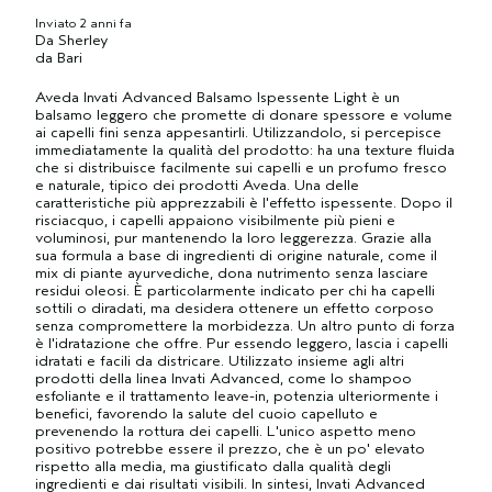
Inviato
2 anni fa
Da
Sherley
da
Bari
Aveda Invati Advanced Balsamo Ispessente Light è un
balsamo leggero che promette di donare spessore e volume
ai capelli fini senza appesantirli. Utilizzandolo, si percepisce
immediatamente la qualità del prodotto: ha una texture fluida
che si distribuisce facilmente sui capelli e un profumo fresco
e naturale, tipico dei prodotti Aveda. Una delle
caratteristiche più apprezzabili è l'effetto ispessente. Dopo il
risciacquo, i capelli appaiono visibilmente più pieni e
voluminosi, pur mantenendo la loro leggerezza. Grazie alla
sua formula a base di ingredienti di origine naturale, come il
mix di piante ayurvediche, dona nutrimento senza lasciare
residui oleosi. È particolarmente indicato per chi ha capelli
sottili o diradati, ma desidera ottenere un effetto corposo
senza compromettere la morbidezza. Un altro punto di forza
è l'idratazione che offre. Pur essendo leggero, lascia i capelli
idratati e facili da districare. Utilizzato insieme agli altri
prodotti della linea Invati Advanced, come lo shampoo
esfoliante e il trattamento leave-in, potenzia ulteriormente i
benefici, favorendo la salute del cuoio capelluto e
prevenendo la rottura dei capelli. L'unico aspetto meno
positivo potrebbe essere il prezzo, che è un po' elevato
rispetto alla media, ma giustificato dalla qualità degli
ingredienti e dai risultati visibili. In sintesi, Invati Advanced