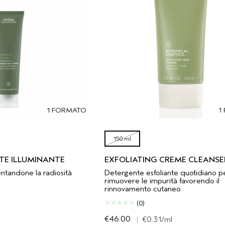
1 FORMATO
1
150 ml
TE ILLUMINANTE
EXFOLIATING CREME CLEANSE
entandone la radiosità
Detergente esfoliante quotidiano p
rimuovere le impurità favorendo il
rinnovamento cutaneo.
(0)
€46.00
l
|
€0.31
/ml