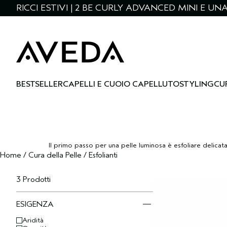
RICCI ESTIVI | 2 BE CURLY ADVANCED MINI E U
BESTSELLER
CAPELLI E CUOIO CAPELLUTO
STYLING
CU
Il primo passo per una pelle luminosa è esfoliare delicatam
Home
/
Cura della Pelle
/
Esfolianti
3 Prodotti
ESIGENZA
Aridità