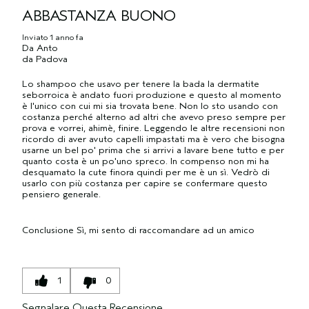
ABBASTANZA BUONO
Inviato
1 anno fa
Da
Anto
da
Padova
Lo shampoo che usavo per tenere la bada la dermatite
seborroica è andato fuori produzione e questo al momento
è l'unico con cui mi sia trovata bene. Non lo sto usando con
costanza perché alterno ad altri che avevo preso sempre per
prova e vorrei, ahimè, finire. Leggendo le altre recensioni non
ricordo di aver avuto capelli impastati ma è vero che bisogna
usarne un bel po' prima che si arrivi a lavare bene tutto e per
quanto costa è un po'uno spreco. In compenso non mi ha
desquamato la cute finora quindi per me è un sì. Vedrò di
usarlo con più costanza per capire se confermare questo
pensiero generale.
Conclusione
Sì, mi sento di raccomandare ad un amico
1
0
Segnalare Questa Recensione