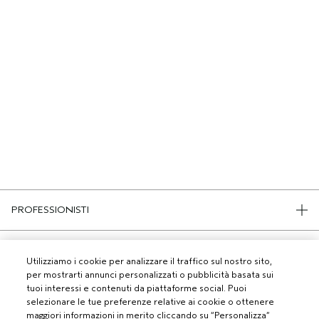
PROFESSIONISTI
DIVENTA UN SALONE AVEDA
BISOGNO DI AIUTO?
Utilizziamo i cookie per analizzare il traffico sul nostro sito,
per mostrarti annunci personalizzati o pubblicità basata sui
MONITORA IL TUO ORDINE
tuoi interessi e contenuti da piattaforme social. Puoi
CHATTA CON NOI
SERVIZIO CLIENTI
selezionare le tue preferenze relative ai cookie o ottenere
SCOPRI IL CANALE PIÚ INDICATO PER LA TUA RICHIESTA
maggiori informazioni in merito cliccando su “Personalizza”
TERMINI E CONDIZIONI