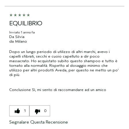
EQUILIBRIO
Inviato
1 anno fa
Da
Silvia
da
Milano
Dopo un lungo periodo di utilizzo di altri marchi, avevo i
capelli sfibrati, secchi e cuoio capelluto a dir poco
massacrato. Ho acquistato subito questo shampoo e tutto è
tornato alla normalità. Rispetto al dosaggio minimo che
utilizzo per altri prodotti Aveda, per questo ne metto un po'
di più.
Conclusione
Sì, mi sento di raccomandare ad un amico
1
0
Segnalare Questa Recensione