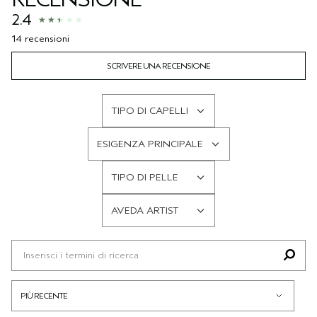
2.4
14 recensioni
SCRIVERE UNA RECENSIONE
TIPO DI CAPELLI
FILTRA
LE
ESIGENZA PRINCIPALE
RECENSIONI
FILTRA
PER
LE
TIPO DI PELLE
TIPO
RECENSIONI
FILTRA
DI
PER
LE
CAPELLI
AVEDA ARTIST
ESIGENZA
RECENSIONI
FILTRA
PRINCIPALE
PER
LE
TIPO
RECENSIONI
DI
PER
PELLE
AVEDA
ARTIST