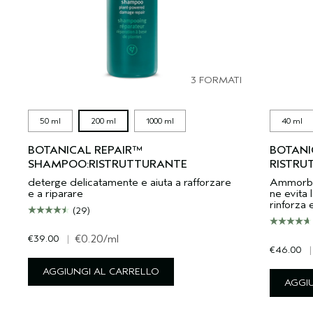
3 FORMATI
50 ml
200 ml
1000 ml
40 ml
BOTANICAL REPAIR™
BOTANI
SHAMPOO:RISTRUTTURANTE
RISTRU
deterge delicatamente e aiuta a rafforzare
Ammorbidi
e a riparare
ne evita l
rinforza 
(29)
€39.00
|
€0.20
/ml
€46.00
|
AGGIUNGI AL CARRELLO
AGGI