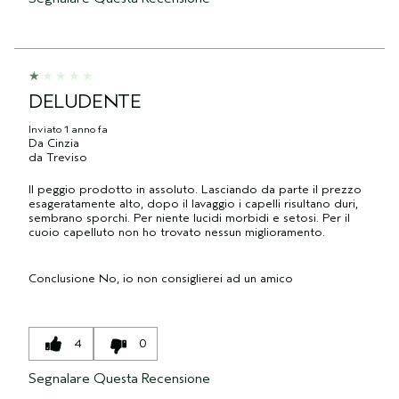
DELUDENTE
Inviato
1 anno fa
Da
Cinzia
da
Treviso
Il peggio prodotto in assoluto. Lasciando da parte il prezzo
esageratamente alto, dopo il lavaggio i capelli risultano duri,
sembrano sporchi. Per niente lucidi morbidi e setosi. Per il
cuoio capelluto non ho trovato nessun miglioramento.
Conclusione
No, io non consiglierei ad un amico
4
0
Segnalare Questa Recensione