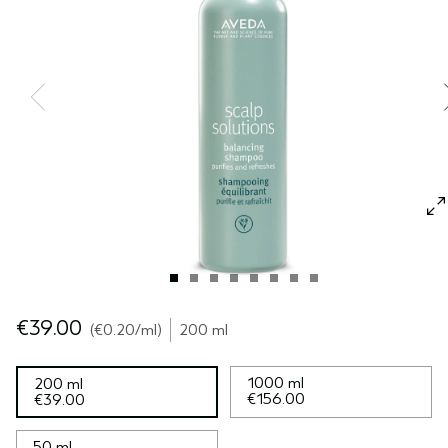
CUOIO CAPELLUTO SENSIBILE
PURE ABUNDANCE
VIAGGIO
TUTTE LE COLLEZIONI
€39.00
€0.20
/ml
200 ml
1000 ml
200 ml
€156.00
€39.00
50 ml