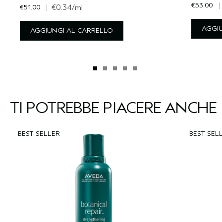
€53.00
|
€51.00
|
€0.34
/ml
AGGI
AGGIUNGI AL CARRELLO
TI POTREBBE PIACERE ANCHE
BEST SELLER
BEST SEL