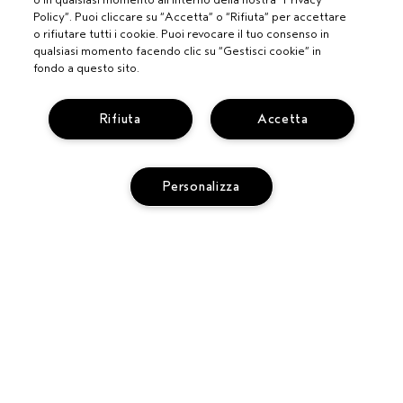
Policy”. Puoi cliccare su “Accetta” o “Rifiuta” per accettare
o rifiutare tutti i cookie. Puoi revocare il tuo consenso in
qualsiasi momento facendo clic su “Gestisci cookie” in
fondo a questo sito.
Rifiuta
Accetta
Personalizza
PROFESSIONISTI
DIVENTA UN SALONE AVEDA
BISOGNO DI AIUTO?
AGGIUNGI AL CARRELLO
MONITORA IL TUO ORDINE
CHATTA CON NOI
SERVIZIO CLIENTI
SCOPRI IL CANALE PIÚ INDICATO PER LA TUA RICHIESTA
TERMINI E CONDIZIONI
CONTATTA IL PRODUTTORE
CONDIZIONI DI VENDITA
RICICLA I TUOI PRODOTTI
POLITICA SULLA PRIVACY
RESI E SOSTITUZIONI
PUBBLICITÀ BASATA SUGLI INTERESSI