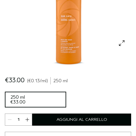
CUOIO CAPELLUTO SENSIBILE
PURE ABUNDANCE
VIAGGIO
TUTTE LE COLLEZIONI
€33.00
€0.13
/ml
250 ml
250 ml
€33.00
AGGIUNGI AL CARRELLO