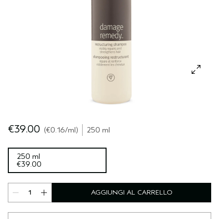
CUOIO CAPELLUTO SENSIBILE
PURE ABUNDANCE
VIAGGIO
TUTTE LE COLLEZIONI
€39.00
€0.16
/ml
250 ml
250 ml
€39.00
AGGIUNGI AL CARRELLO