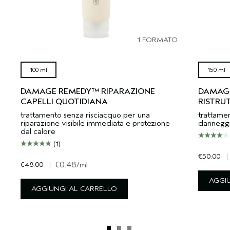
1 FORMATO
100 ml
150 ml
DAMAGE REMEDY™ RIPARAZIONE
DAMAG
CAPELLI QUOTIDIANA
RISTRU
trattamento senza risciacquo per una
trattamen
riparazione visibile immediata e protezione
danneggi
dal calore
(1)
€50.00
|
€48.00
|
€0.48
/ml
AGGI
AGGIUNGI AL CARRELLO