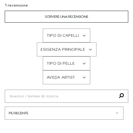
1 recensione
SCRIVERE UNA RECENSIONE
TIPO DI CAPELLI
FILTRA
LE
ESIGENZA PRINCIPALE
RECENSIONI
FILTRA
PER
LE
TIPO DI PELLE
TIPO
RECENSIONI
FILTRA
DI
PER
LE
CAPELLI
AVEDA ARTIST
ESIGENZA
RECENSIONI
FILTRA
PRINCIPALE
PER
LE
TIPO
RECENSIONI
DI
PER
PELLE
AVEDA
ARTIST