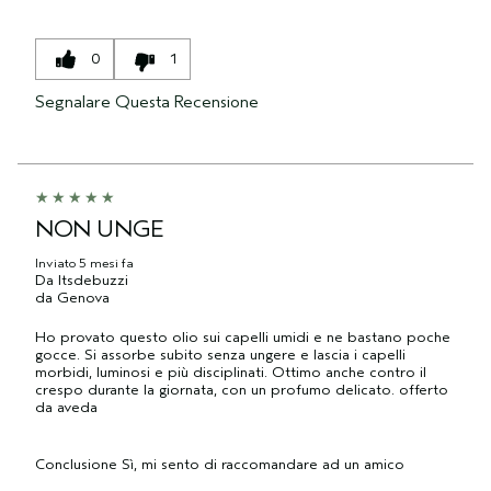
0
1
Segnalare Questa Recensione
NON UNGE
Inviato
5 mesi fa
Da
Itsdebuzzi
da
Genova
Ho provato questo olio sui capelli umidi e ne bastano poche
gocce. Si assorbe subito senza ungere e lascia i capelli
morbidi, luminosi e più disciplinati. Ottimo anche contro il
crespo durante la giornata, con un profumo delicato. offerto
da aveda
Conclusione
Sì, mi sento di raccomandare ad un amico