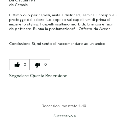
Da
ClaudiaT91
da
Catania
Ottimo olio per capelli, aiuta a districarli, elimina il crespo e li
protegge dal calore. Lo applico sui capelli umidi prima di
iniziare lo styling. I capelli risultano morbidi, luminosi e facili
da pettinare. Buona la profumazione! - Offerto da Aveda -
Conclusione
Sì, mi sento di raccomandare ad un amico
0
0
Segnalare Questa Recensione
Recensioni mostrate
1-10
Successivo
»