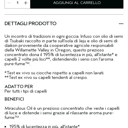
AGGIUNGI AL CARRELLO
DETTAGLI PRODOTTO
Un incontro di tradizioni in ogni goccia. Infuso con olio di semi
di Tsubaki raccolto in parte sull’isola di Jeju e olio di semi di
daikon proveniente da cooperative agricole responsabili
della Willamette Valley in Oregon, questo prezioso
concentrato dona il 195% di lucentezza in più, all’istante* e
capelli 2 volte più lisci**, distendendo i sensi con l’aroma
pure-fume™.
*Test ex vivo su ciocche rispetto a capelli non lavati.
**Test ex vivo su capelli tendenti al crespo.
ADATTO PER
Per tutti i tipi di capelli
BENEFICI
Miraculous Oil è un prezioso concentrato che veste i capelli
di luce e distende i sensi grazie al rilassante aroma pure-
fume™.
195% di lucentezza in più, all’istante*