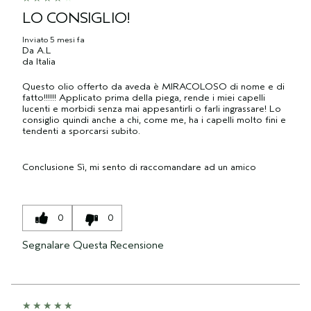
LO CONSIGLIO!
Inviato
5 mesi fa
Da
A.L
da
Italia
Questo olio offerto da aveda è MIRACOLOSO di nome e di
fatto!!!!!! Applicato prima della piega, rende i miei capelli
lucenti e morbidi senza mai appesantirli o farli ingrassare! Lo
consiglio quindi anche a chi, come me, ha i capelli molto fini e
tendenti a sporcarsi subito.
Conclusione
Sì, mi sento di raccomandare ad un amico
0
0
Segnalare Questa Recensione