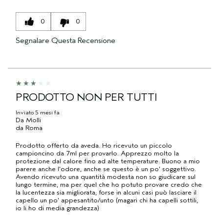
0
0
Segnalare Questa Recensione
PRODOTTO NON PER TUTTI
Inviato
5 mesi fa
Da
Molli
da
Roma
Prodotto offerto da aveda. Ho ricevuto un piccolo
campioncino da 7ml per provarlo. Apprezzo molto la
protezione dal calore fino ad alte temperature. Buono a mio
parere anche l'odore, anche se questo è un po' soggettivo.
Avendo ricevuto una quantità modesta non so giudicare sul
lungo termine, ma per quel che ho potuto provare credo che
la lucentezza sia migliorata, forse in alcuni casi può lasciare il
capello un po' appesantito/unto (magari chi ha capelli sottili,
io li ho di media grandezza)