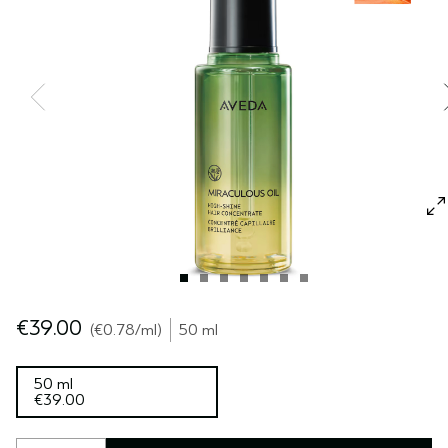
CUOIO CAPELLUTO SENSIBILE
PURE ABUNDANCE
VIAGGIO
TUTTE LE COLLEZIONI
€39.00
€0.78
/ml
50 ml
50 ml
€39.00