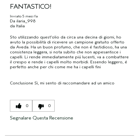
FANTASTICO!
Inviato
5 mesi fa
Da
ilaria_998
da
Italia
Sto utilizzando quest'olio da circa una decina di giorni, ho
avuto la possibilità di ricevere un campione gratuito offerto
da Aveda. Ha un buon profumo, che non é fastidioso, ha una
consistenza leggera, si nota subito che non appesantisce i
capelli. Li rende immediatamente piú lucenti, va a combattere
il crespo e rende i capelli molto morbidi. Essendo leggero, é
perfetto anche per chi come me ha i capelli fini
Conclusione
Sì, mi sento di raccomandare ad un amico
0
0
Segnalare Questa Recensione