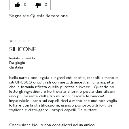
0
0
Segnalare Questa Recensione
SILICONE
Inviato
5 mesi fa
Da
giugiu
da
italia
bella narrazione legata a ingredienti esotici, raccolti a mano in
siti UNESCO o coltivati con metodi ancestrali, ci si aspetta
che la formula rifletta quella purezza e invece… Quando ho
letto gli ingredienti e ho trovato al primo posto due siliconi
uno più pesante dell'altro mi sono cascate le braccia!
Impossibile usarlo sui capelli ricci a meno che uno non voglia
lottare con la stratificazione, usando poi prodotti forti per
toglierla e distruggere i propri capelli. Da buttare.
Conclusione
No, io non consiglierei ad un amico