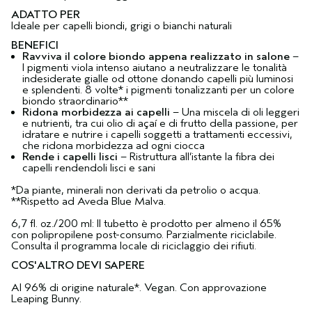
ADATTO PER
Ideale per capelli biondi, grigi o bianchi naturali
BENEFICI
Ravviva il colore biondo appena realizzato in salone
–
I pigmenti viola intenso aiutano a neutralizzare le tonalità
indesiderate gialle od ottone donando capelli più luminosi
e splendenti. 8 volte* i pigmenti tonalizzanti per un colore
biondo straordinario**
Ridona morbidezza ai capelli
– Una miscela di oli leggeri
e nutrienti, tra cui olio di açaí e di frutto della passione, per
idratare e nutrire i capelli soggetti a trattamenti eccessivi,
che ridona morbidezza ad ogni ciocca
Rende i capelli lisci
– Ristruttura all’istante la fibra dei
capelli rendendoli lisci e sani
*Da piante, minerali non derivati da petrolio o acqua.
**Rispetto ad Aveda Blue Malva.
6,7 fl. oz./200 ml: Il tubetto è prodotto per almeno il 65%
con polipropilene post-consumo. Parzialmente riciclabile.
Consulta il programma locale di riciclaggio dei rifiuti.
COS'ALTRO DEVI SAPERE
Al 96% di origine naturale*. Vegan. Con approvazione
Leaping Bunny.