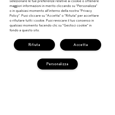
selezionare le tue preferenze relative ai cookie o ottenere
maggiori informazioni in merito cliccando su “Personalizza”
o in qualsiasi momento all’interno della nostra “Privacy
Policy”. Puoi cliccare su “Accetta” o “Rifiuta” per accettare
o rifiutare tutti i cookie. Puoi revocare il tuo consenso in
qualsiasi momento facendo clic su “Gestisci cookie” in
fondo a questo sito.
Rifiuta
Accetta
PROFESSIONISTI
DIVENTA UN SALONE AVEDA
BISOGNO DI AIUTO?
Personalizza
MONITORA IL TUO ORDINE
CHATTA CON NOI
SERVIZIO CLIENTI
SCOPRI IL CANALE PIÚ INDICATO PER LA TUA RICHIESTA
TERMINI E CONDIZIONI
CONTATTA IL PRODUTTORE
ESAURITO
CONDIZIONI DI VENDITA
RICICLA I TUOI PRODOTTI
POLITICA SULLA PRIVACY
RESI E SOSTITUZIONI
PUBBLICITÀ BASATA SUGLI INTERESSI
REG. PROMO AVEDA FY27
ACCESSIBILITA'
GESTISCI I COOKIE DEL SITO
© AVEDA CORP.