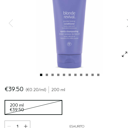
CUOIO CAPELLUTO SENSIBILE
PURE ABUNDANCE
VIAGGIO
TUTTE LE COLLEZIONI
€39.50
€0.20
/ml
200 ml
200 ml
€39.50
ESAURITO