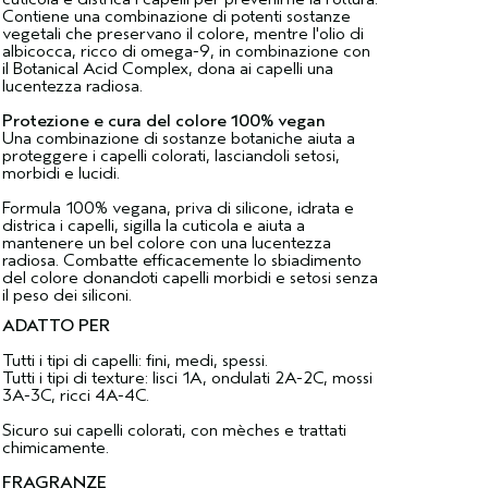
Contiene una combinazione di potenti sostanze
vegetali che preservano il colore, mentre l'olio di
albicocca, ricco di omega-9, in combinazione con
il Botanical Acid Complex, dona ai capelli una
lucentezza radiosa.
Protezione e cura del colore 100% vegan
Una combinazione di sostanze botaniche aiuta a
proteggere i capelli colorati, lasciandoli setosi,
morbidi e lucidi.
Formula 100% vegana, priva di silicone, idrata e
districa i capelli, sigilla la cuticola e aiuta a
mantenere un bel colore con una lucentezza
radiosa. Combatte efficacemente lo sbiadimento
del colore donandoti capelli morbidi e setosi senza
il peso dei siliconi.
ADATTO PER
Tutti i tipi di capelli: fini, medi, spessi.
Tutti i tipi di texture: lisci 1A, ondulati 2A-2C, mossi
3A-3C, ricci 4A-4C.
Sicuro sui capelli colorati, con mèches e trattati
chimicamente.
FRAGRANZE