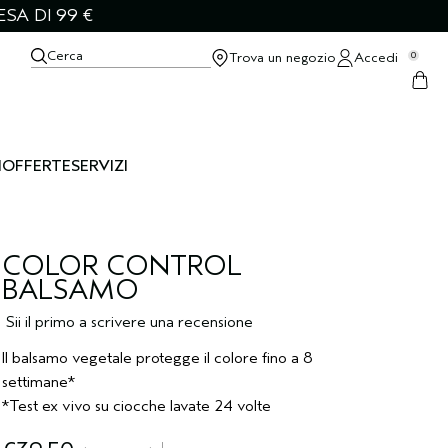
SA DI 99 €
Cerca
Trova un negozio
Accedi
0
I
OFFERTE
SERVIZI
COLOR CONTROL
BALSAMO
Sii il primo a scrivere una recensione
Il balsamo vegetale protegge il colore fino a 8
settimane*
*Test ex vivo su ciocche lavate 24 volte