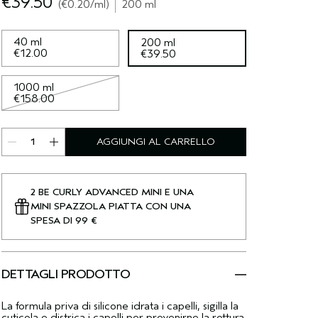
€39.50
€0.20
/ml
200 ml
40 ml
200 ml
€12.00
€39.50
1000 ml
€158.00
AGGIUNGI AL CARRELLO
2 BE CURLY ADVANCED MINI E UNA
MINI SPAZZOLA PIATTA CON UNA
SPESA DI 99 €
DETTAGLI PRODOTTO
La formula priva di silicone idrata i capelli, sigilla la
cuticola e districa i capelli per prevenirne la rottura.