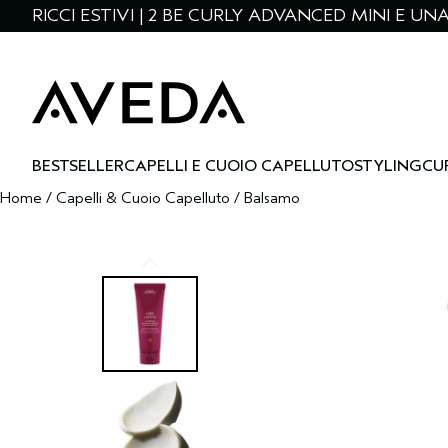
RICCI ESTIVI | 2 BE CURLY ADVANCED MINI E U
BESTSELLER
CAPELLI E CUOIO CAPELLUTO
STYLING
CU
Home
/
Capelli & Cuoio Capelluto
/
Balsamo