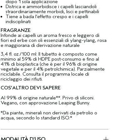
dopo 1 sola applicazione​
Districa e ammorbidisce i capelli lasciandoli
straordinariamente morbidi, lisci e pettinabili​
Tiene a bada l’effetto crespo e i capelli
indisciplinati​
FRAGRANZE
Infonde ai capelli un aroma fresco e leggero di
fiori ed erbe con oli essenziali di ylang-ylang, rosa
e maggiorana di derivazione naturale
3,4 fl. oz./100 ml: Il tubetto è composto come
minimo al 59% di HDPE post-consumo e fino al
41% di bioplastica (che è per il 96% di origine
vegetale e per il 4% petrolchimica). Parzialmente
riciclabile. Consulta il programma locale di
riciclaggio dei rifiuti.
COS'ALTRO DEVI SAPERE
Al 99% di origine naturale**. Privo di siliconi.
Vegano, con approvazione Leaping Bunny.
*Da piante, minerali non derivati da petrolio o
acqua, secondo lo standard ISO.*
MODALITÀ D'USO