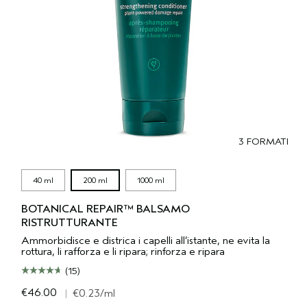
3 FORMATI
40 ml
200 ml
1000 ml
BOTANICAL REPAIR™ BALSAMO
RISTRUTTURANTE
Ammorbidisce e districa i capelli all’istante, ne evita la
rottura, li rafforza e li ripara; rinforza e ripara
(15)
€46.00
|
€0.23
/ml