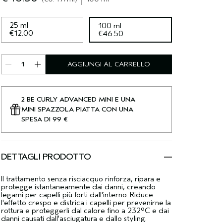
25 ml
100 ml
€12.00
€46.50
AGGIUNGI AL CARRELLO
2 BE CURLY ADVANCED MINI E UNA
MINI SPAZZOLA PIATTA CON UNA
SPESA DI 99 €
DETTAGLI PRODOTTO
Il trattamento senza risciacquo rinforza, ripara e
protegge istantaneamente dai danni, creando
legami per capelli più forti dall'interno. Riduce
l'effetto crespo e districa i capelli per prevenirne la
rottura e proteggerli dal calore fino a 232°C e dai
danni causati dall'asciugatura e dallo styling.