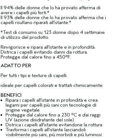
Il 94% delle donne che lo ha provato afferma di
avere i capelli più forti.*
Il 93% delle donne che lo ha provato afferma che i
capelli risultano riparati all’istante.*
*Test di consumo su 123 donne dopo 4 settimane
di utilizzo del prodotto.
Rinvigorisce e ripara all’istante e in profondità.
Districa i capelli evitando danni da rottura.
Protegge dal calore fino a 450°F.
ADATTO PER
Per tutti i tipi e texture di capelli.
ideale per capelli colorati e trattati chimicamente
BENEFICI
Ripara i capelli all’istante in profondità e crea
legami per capelli più sani​ con tecnologie di
origine vegetale
Protegge dal calore fino a 230 °C e dai raggi
UV (azione disidratante del sole)
Districa i capelli all’istante evitandone la rottura
Trasforma i capelli all’istante lasciandoli
visibilmente più sani, più morbidi e più luminosi