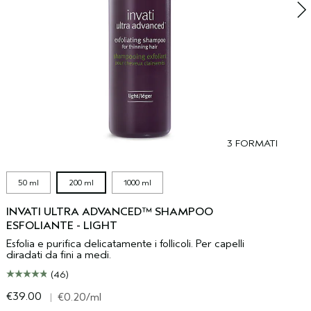
3 FORMATI
50 ml
200 ml
1000 ml
INVATI ULTRA ADVANCED™ SHAMPOO
ESFOLIANTE - LIGHT
Esfolia e purifica delicatamente i follicoli. Per capelli
diradati da fini a medi.
(46)
€39.00
€
|
€0.20
/ml