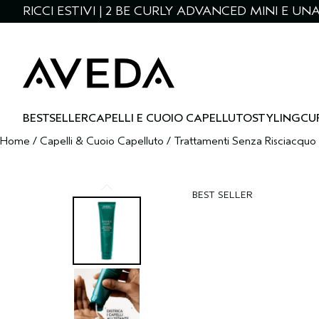
RICCI ESTIVI | 2 BE CURLY ADVANCED MINI E U
BESTSELLER
CAPELLI E CUOIO CAPELLUTO
STYLING
CU
Home
/
Capelli & Cuoio Capelluto
/
Trattamenti Senza Risciacquo
BEST SELLER