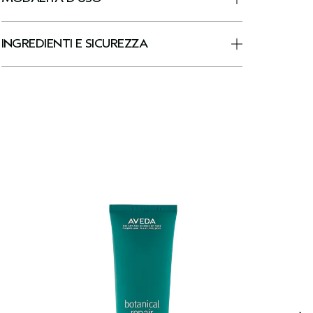
INGREDIENTI E SICUREZZA
N
B
S
T
c