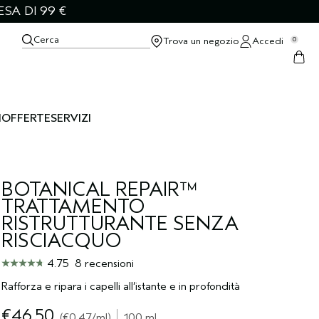
SA DI 99 €
Cerca
Trova un negozio
Accedi
0
I
OFFERTE
SERVIZI
BOTANICAL REPAIR™
TRATTAMENTO
RISTRUTTURANTE SENZA
RISCIACQUO
4.75
8 recensioni
Rafforza e ripara i capelli all’istante e in profondità
€46.50
€0.47
/ml
100 ml