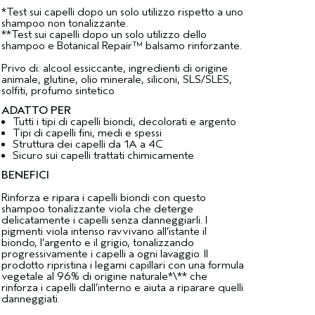
*Test sui capelli dopo un solo utilizzo rispetto a uno
shampoo non tonalizzante.
**Test sui capelli dopo un solo utilizzo dello
shampoo e Botanical Repair™ balsamo rinforzante.
Privo di: alcool essiccante, ingredienti di origine
animale, glutine, olio minerale, siliconi, SLS/SLES,
solfiti, profumo sintetico
ADATTO PER
Tutti i tipi di capelli biondi, decolorati e argento
Tipi di capelli fini, medi e spessi
Struttura dei capelli da 1A a 4C
Sicuro sui capelli trattati chimicamente
BENEFICI
Rinforza e ripara i capelli biondi con questo
shampoo tonalizzante viola che deterge
delicatamente i capelli senza danneggiarli. I
pigmenti viola intenso ravvivano all’istante il
biondo, l’argento e il grigio, tonalizzando
progressivamente i capelli a ogni lavaggio. Il
prodotto ripristina i legami capillari con una formula
vegetale al 96% di origine naturale*\** che
rinforza i capelli dall’interno e aiuta a riparare quelli
danneggiati.