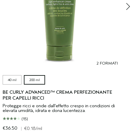
2 FORMATI
40 ml
200 ml
BE CURLY ADVANCED™ CREMA PERFEZIONANTE
PER CAPELLI RICCI
Protegge ricci e onde dall'effetto crespo in condizioni di
elevata umidità, idrata e dona lucentezza.
(15)
€36.50
€
|
€0.18
/ml