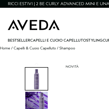
RICCI ESTIVI | 2 BE CURLY ADVANCED MINI E U
BESTSELLER
CAPELLI E CUOIO CAPELLUTO
STYLING
CU
Home
/
Capelli & Cuoio Capelluto
/
Shampoo
NOVITÀ