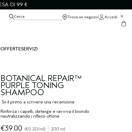
SA DI 99 €
Cerca
Trova un negozio
Accedi
0
I
OFFERTE
SERVIZI
BOTANICAL REPAIR™
PURPLE TONING
SHAMPOO
Sii il primo a scrivere una recensione
Rinforza i capelli, deterge e ravviva il biondo
neutralizzando i riflessi ottone
€39.00
€0.20
/ml
200 ml