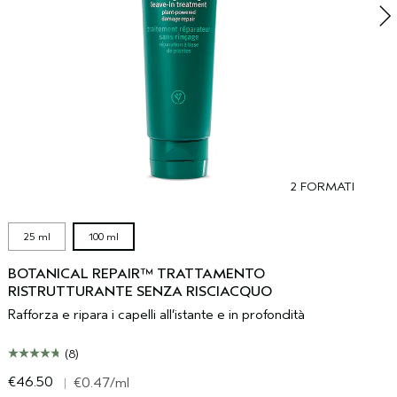
2 FORMATI
25 ml
100 ml
BOTANICAL REPAIR™ TRATTAMENTO
RISTRUTTURANTE SENZA RISCIACQUO
Rafforza e ripara i capelli all’istante e in profondità
(8)
€46.50
€
|
€0.47
/ml