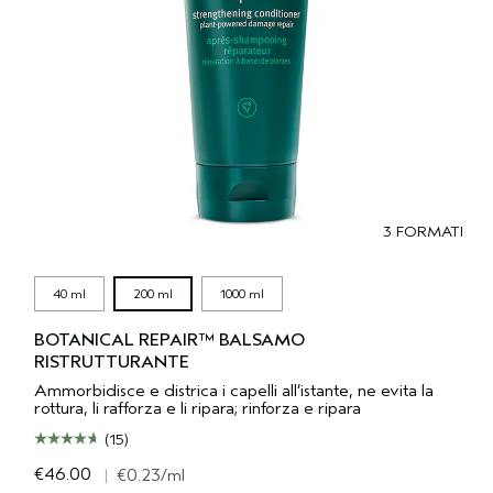
3 FORMATI
40 ml
200 ml
1000 ml
BOTANICAL REPAIR™ BALSAMO
RISTRUTTURANTE
Ammorbidisce e districa i capelli all’istante, ne evita la
rottura, li rafforza e li ripara; rinforza e ripara
(15)
€46.00
|
€0.23
/ml