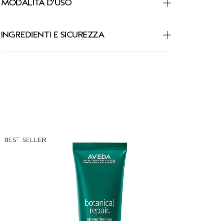
MODALITÀ D'USO
INGREDIENTI E SICUREZZA
BEST SELLER
B
R
O
st