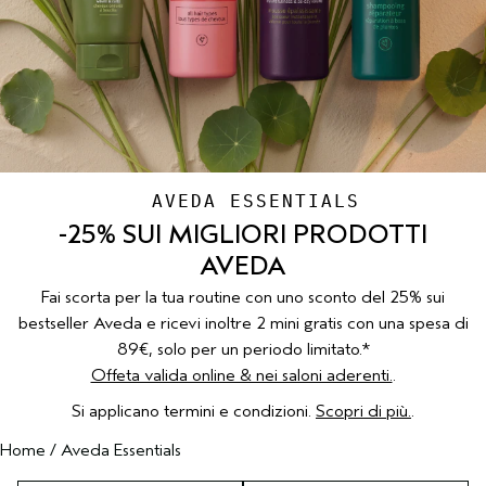
CUOIO CAPELLUTO SENSIBILE
PURE ABUNDANCE
VIAGGIO
TUTTE LE COLLEZIONI
-25% SUI MIGLIORI PRODOTTI
AVEDA
Fai scorta per la tua routine con uno sconto del 25% sui
bestseller Aveda e ricevi inoltre 2 mini gratis con una spesa di
89€, solo per un periodo limitato.*
Offeta valida online & nei saloni aderenti.
.
Si applicano termini e condizioni.
Scopri di più.
.
Home
/
Aveda Essentials