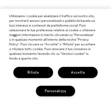
Utilizziamo i cookie per analizzare il traffico sul nostro sito,
per mostrarti annunci personalizzati o pubblicità basata sui
tuoi interessi e contenuti da piattaforme social. Puoi
selezionare le tue preferenze relative ai cookie o ottenere
maggiori informazioni in merito cliccando su “Personalizza”
o in qualsiasi momento all’interno della nostra “Privacy
Policy”. Puoi cliccare su “Accetta” o “Rifiuta” per accettare
o rifiutare tutti i cookie. Puoi revocare il tuo consenso in
qualsiasi momento facendo clic su “Gestisci cookie” in
fondo a questo sito.
Rifiuta
Accetta
PROFESSIONISTI
DIVENTA UN SALONE AVEDA
Personalizza
BISOGNO DI AIUTO?
MONITORA IL TUO ORDINE
CHATTA CON NOI
SERVIZIO CLIENTI
SCOPRI IL CANALE PIÚ INDICATO PER LA TUA RICHIESTA