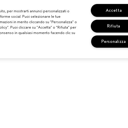
Accetta
 sito, per mostrarti annunci personalizzati o
aforme social. Puoi selezionare le tue
mazioni in merito cliccando su “Personalizza” o
Rifiuta
licy”. Puoi cliccare su “Accetta” o “Rifiuta” per
uo consenso in qualsiasi momento facendo clic su
Personalizza
TI
BISOGNO DI AIUTO?
SERVIZIO CLI
LONE AVEDA
MONITORA IL TUO ORDINE
TERMINI E CO
CHATTA CON NOI
CONDIZIONI D
SCOPRI IL CANALE PIÚ
POLITICA SUL
INDICATO PER LA TUA
PUBBLICITÀ B
RICHIESTA
INTERESSI
CONTATTA IL PRODUTTORE
REG. PROMO 
RICICLA I TUOI PRODOTTI
GESTISCI I CO
RESI E SOSTITUZIONI