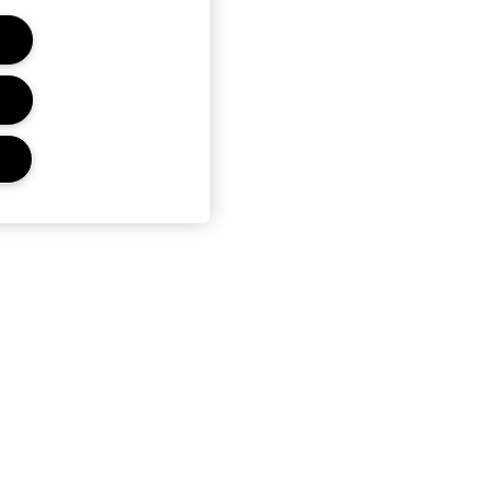
ENTI
NDIZIONI
I VENDITA
LA PRIVACY
ASATA SUGLI
AVEDA FY27
OKIE DEL SITO