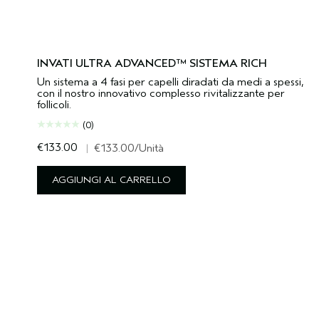
INVATI ULTRA ADVANCED™ SISTEMA RICH
Un sistema a 4 fasi per capelli diradati da medi a spessi,
con il nostro innovativo complesso rivitalizzante per
follicoli.
(0)
€133.00
|
€133.00
/Unità
AGGIUNGI AL CARRELLO