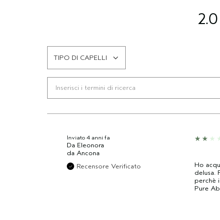
2.0
TIPO DI CAPELLI
FILTRA
LE
RECENSIONI
PER
TIPO
DI
CAPELLI
Inviato
4 anni fa
Da
Eleonora
da
Ancona
Ho acqui
Recensore Verificato
delusa. 
perchè i
Pure Abu