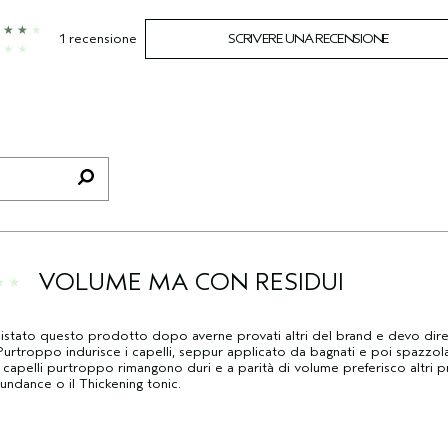
1 recensione
SCRIVERE UNA RECENSIONE
VOLUME MA CON RESIDUI
stato questo prodotto dopo averne provati altri del brand e devo dire
Purtroppo indurisce i capelli, seppur applicato da bagnati e poi spazzola
 capelli purtroppo rimangono duri e a parità di volume preferisco altri p
ndance o il Thickening tonic.