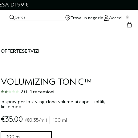
SA DI 99 €
Cerca
Trova un negozio
Accedi
0
I
OFFERTE
SERVIZI
VOLUMIZING TONIC™
2.0
1 recensioni
lo spray per lo styling dona volume ai capelli sottili,
fini e medi
€35.00
€0.35
/ml
100 ml
100 ml