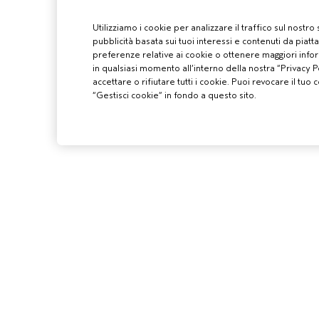
Utilizziamo i cookie per analizzare il traffico sul nostro
pubblicità basata sui tuoi interessi e contenuti da piatt
preferenze relative ai cookie o ottenere maggiori infor
in qualsiasi momento all’interno della nostra “Privacy Po
accettare o rifiutare tutti i cookie. Puoi revocare il t
“Gestisci cookie” in fondo a questo sito.
PROFESSIONIS
DIVENTA UN SA