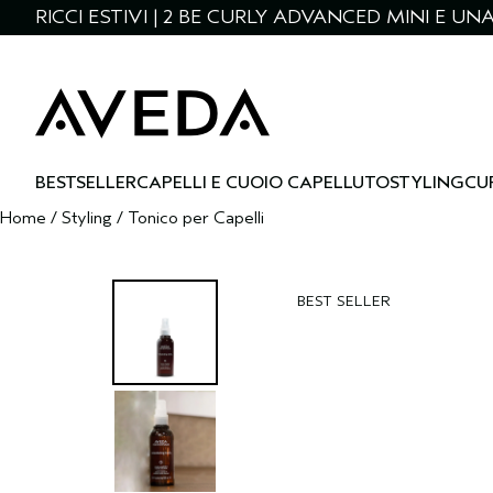
RICCI ESTIVI | 2 BE CURLY ADVANCED MINI E U
BESTSELLER
CAPELLI E CUOIO CAPELLUTO
STYLING
CU
Home
/
Styling
/
Tonico per Capelli
BEST SELLER