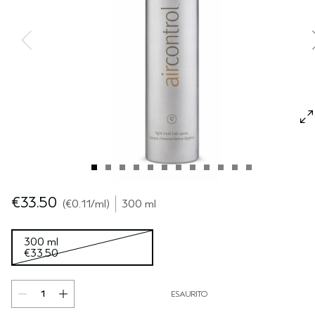
CUOIO CAPELLUTO SENSIBILE
PURE ABUNDANCE
VIAGGIO
TUTTE LE COLLEZIONI
€33.50
€0.11
/ml
300 ml
300 ml
€33.50
ESAURITO