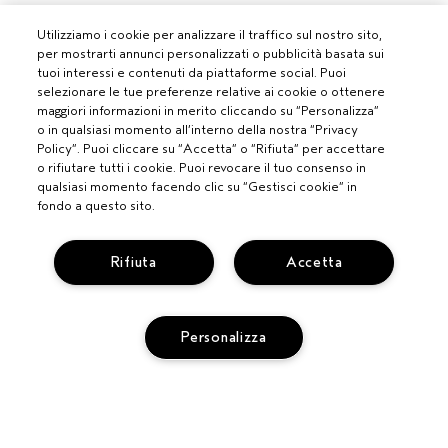
Utilizziamo i cookie per analizzare il traffico sul nostro sito,
per mostrarti annunci personalizzati o pubblicità basata sui
tuoi interessi e contenuti da piattaforme social. Puoi
selezionare le tue preferenze relative ai cookie o ottenere
maggiori informazioni in merito cliccando su “Personalizza”
o in qualsiasi momento all’interno della nostra “Privacy
Policy”. Puoi cliccare su “Accetta” o “Rifiuta” per accettare
o rifiutare tutti i cookie. Puoi revocare il tuo consenso in
qualsiasi momento facendo clic su “Gestisci cookie” in
fondo a questo sito.
Rifiuta
Accetta
PROFESSIONISTI
Personalizza
DIVENTA UN SALONE AVEDA
BISOGNO DI AIUTO?
MONITORA IL TUO ORDINE
CHATTA CON NOI
SERVIZIO CLIENTI
ESAURITO