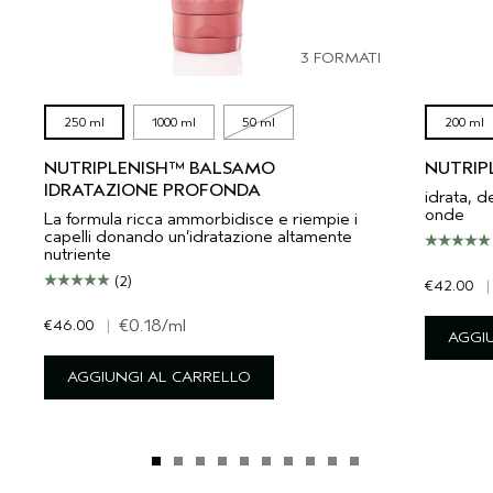
3 FORMATI
250 ml
1000 ml
50 ml
200 ml
NUTRIPLENISH™ BALSAMO
NUTRIP
IDRATAZIONE PROFONDA
idrata, de
onde
La formula ricca ammorbidisce e riempie i
capelli donando un’idratazione altamente
nutriente
(2)
€42.00
|
€46.00
|
€0.18
/ml
AGGI
AGGIUNGI AL CARRELLO