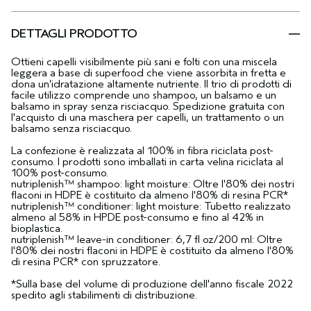
DETTAGLI PRODOTTO
Ottieni capelli visibilmente più sani e folti con una miscela
leggera a base di superfood che viene assorbita in fretta e
dona un’idratazione altamente nutriente. Il trio di prodotti di
facile utilizzo comprende uno shampoo, un balsamo e un
balsamo in spray senza risciacquo. Spedizione gratuita con
l'acquisto di una maschera per capelli, un trattamento o un
balsamo senza risciacquo.
La confezione è realizzata al 100% in fibra riciclata post-
consumo. I prodotti sono imballati in carta velina riciclata al
100% post-consumo.
nutriplenish™ shampoo: light moisture: Oltre l'80% dei nostri
flaconi in HDPE è costituito da almeno l'80% di resina PCR*
nutriplenish™ conditioner: light moisture: Tubetto realizzato
almeno al 58% in HPDE post-consumo e fino al 42% in
bioplastica.
nutriplenish™ leave-in conditioner: 6,7 fl oz/200 ml: Oltre
l'80% dei nostri flaconi in HDPE è costituito da almeno l'80%
di resina PCR* con spruzzatore.
*Sulla base del volume di produzione dell'anno fiscale 2022
spedito agli stabilimenti di distribuzione.