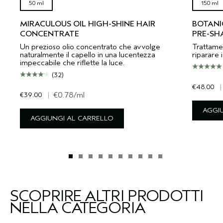
50 ml
150 ml
MIRACULOUS OIL HIGH-SHINE HAIR
BOTANI
CONCENTRATE
PRE-S
Un prezioso olio concentrato che avvolge
Trattame
naturalmente il capello in una lucentezza
riparare 
impeccabile che riflette la luce.
(32)
€48.00
|
€39.00
|
€0.78
/ml
AGGI
AGGIUNGI AL CARRELLO
SCOPRIRE ALTRI PRODOTTI
NELLA CATEGORIA