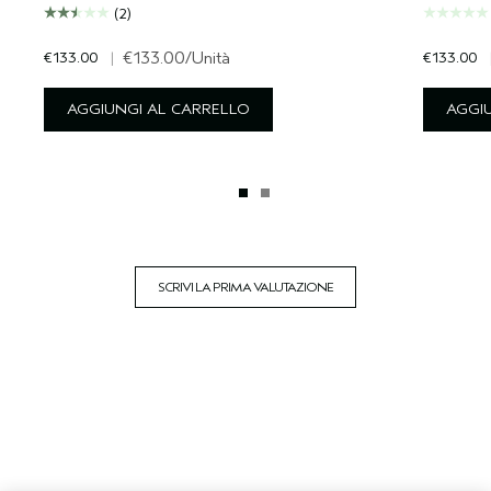
(2)
€133.00
|
€133.00
/Unità
€133.00
AGGIUNGI AL CARRELLO
AGGI
SCRIVI LA PRIMA VALUTAZIONE