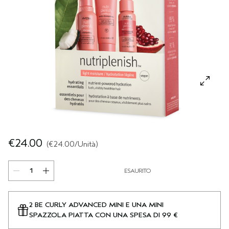
CUOIO CAPELLUTO SENSIBILE
PURE ABUNDANCE
VIAGGIO
TUTTE LE COLLEZIONI
€24.00
€24.00
/Unità
ESAURITO
2 BE CURLY ADVANCED MINI E UNA MINI
SPAZZOLA PIATTA CON UNA SPESA DI 99 €