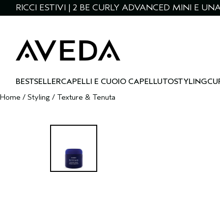
RICCI ESTIVI | 2 BE CURLY ADVANCED MINI E U
BESTSELLER
CAPELLI E CUOIO CAPELLUTO
STYLING
CU
Home
/
Styling
/
Texture & Tenuta