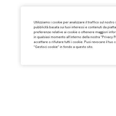
Utilizziamo i cookie per analizzare il traffico sul nostro
pubblicità basata sui tuoi interessi e contenuti da piatt
preferenze relative ai cookie o ottenere maggiori infor
in qualsiasi momento all’interno della nostra “Privacy Po
accettare o rifiutare tutti i cookie. Puoi revocare il t
“Gestisci cookie” in fondo a questo sito.
PROFESSIONIS
DIVENTA UN SA