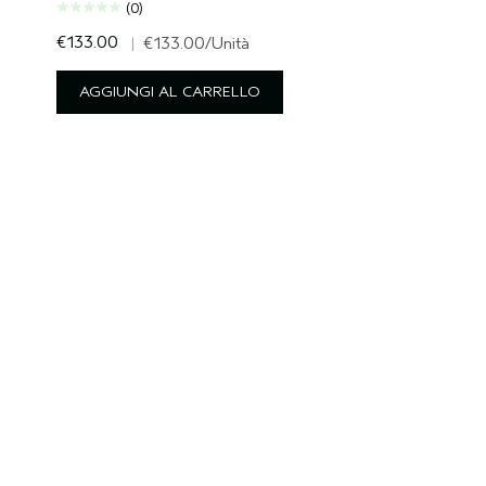
(0)
€133.00
|
€133.00
/Unità
AGGIUNGI AL CARRELLO