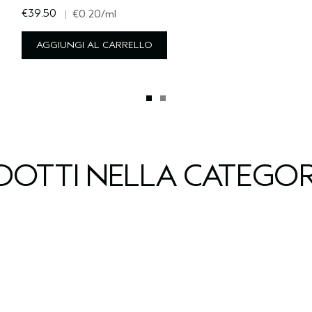
€39.50
|
€0.20
/ml
AGGIUNGI AL CARRELLO
ODOTTI NELLA CATEGOR