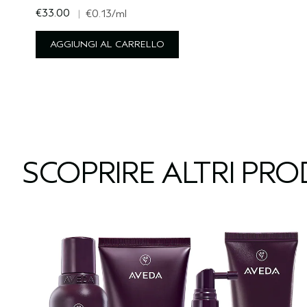
€33.00
|
€0.13
/ml
AGGIUNGI AL CARRELLO
SCOPRIRE ALTRI PR