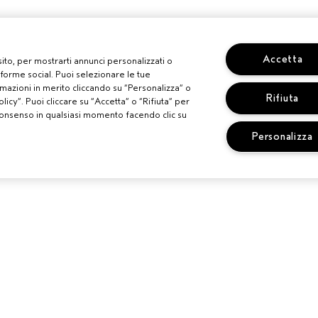
Accetta
 sito, per mostrarti annunci personalizzati o
aforme social. Puoi selezionare le tue
mazioni in merito cliccando su “Personalizza” o
Rifiuta
licy”. Puoi cliccare su “Accetta” o “Rifiuta” per
uo consenso in qualsiasi momento facendo clic su
Personalizza
TI
BISOGNO DI AIUTO?
SERVIZIO CLI
LONE AVEDA
MONITORA IL TUO ORDINE
TERMINI E CO
CHATTA CON NOI
CONDIZIONI D
SCOPRI IL CANALE PIÚ
POLITICA SUL
INDICATO PER LA TUA
PUBBLICITÀ B
RICHIESTA
INTERESSI
CONTATTA IL PRODUTTORE
REG. PROMO 