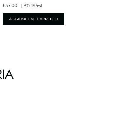
€37.00
€
|
€0.15
/ml
AGGIUNGI AL CARRELLO
IA