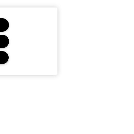
ENTI
NDIZIONI
I VENDITA
LA PRIVACY
ASATA SUGLI
AVEDA FY27