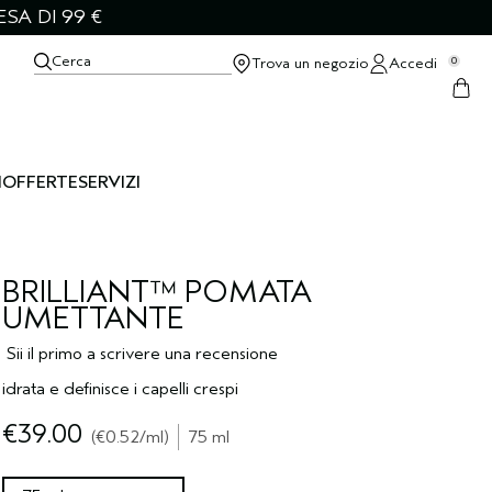
SA DI 99 €
Cerca
Trova un negozio
Accedi
0
I
OFFERTE
SERVIZI
BRILLIANT™ POMATA
UMETTANTE
Sii il primo a scrivere una recensione
idrata e definisce i capelli crespi
€39.00
€0.52
/ml
75 ml