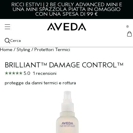
RICCI ESTIVI | 2 BE CURLY ADVANCED MINI E
CURA DELLA PELLE E DEL CORPO
CAPELLI E CUOIO CAPELLUTO
PRODOTTI DA UOMO
STYLING
SCOPRI
SERVIZI
UNA MINI SPAZZOLA PIATTA IN OMAGGIO
se Sidebar Navigation
CON UNA SPESA DI 99 €
Clo
Clo
Clo
Clo
Clo
Clo
TUTTI I TIPI DI CAPELLI E CUOIO CAPELLUTO
PRODOTTI STYLING
VISO
TUTTI I PRODOTTI DA UOMO
CATEGORIE
SERVIZI IN SALONE
NUOVI PRODOTTI
PRODOTTI STYLING
TUTTI I PRODOTTI PER IL VISO
TUTTI I PRODOTTI DA UOMO
SCOPRI AVEDA
0
::elc_general.menu::
ADATTO A
ADATTO A
CORPO
ADATTO A
LIVING AVEDA
COLORAZIONE CAPELLI
Aveda
TUTTI I TIPI DI CAPELLI E CUOIO CAPELLUTO
CAPELLI SECCHI
PREPARAZIONE PER LO STYLING
CAPELLI PIÙ FOLTI
DETERGENTI PER IL VISO
TUTTI I PRODOTTI PER LA CURA DEL CORPO
CURA DEI CAPELLI
AZIONE LENITIVA PER IL CUOIO CAPELLUTO
I NOSTRI INGREDIENTI
BLOG
Cerca
COLLEZIONI IN EVIDENZA
COLLEZIONI IN EVIDENZA
FRAGRANZE
COLLEZIONI IN EVIDENZA
Home
/
Styling
/
Protettori Termici
SHAMPOO
CUOIO CAPELLUTO E CAPELLI GRASSI
BOTANICAL REPAIR
TEXTURE E TENUTA
CAPELLI SECCHI
BOTANICAL REPAIR
TONICO PER IL VISO
DETERGENTI PER IL CORPO
TUTTE LE FRAGRANZE
STYLING
AVEDA MEN PURE-FORMANCE
LA NOSTRA LEADERSHIP AMBIENTALE
TUTORIAL
SCOPRI DI PIÙ
ESIGENZA
BRILLIANT™ DAMAGE CONTROL™
BALSAMO
CAPELLI DANNEGGIATI
BE CURLY ADVANCED
QUIZ CAPELLI
TERMOPROTETTORE
CAPELLI DANNEGGIATI
BE CURLY ADVANCED
ESFOLIANTE PER IL VISO
OLI PER IL CORPO
OLI ESSENZIALI
PELLE SECCA
CURA DELLA PELLE E RASATURA PER UOMO
ROSEMARY MINT
LA NOSTRA MISSIONE
CONSIGLI DEGLI ARTIST
COLLEZIONI IN EVIDENZA
5.0
1 recensioni
TRATTAMENTI CUOIO CAPELLUTO
CAPELLI DIRADATI
INVATI ULTRA ADVANCED
GRANDI FORMATI
SPRAY PER CAPELLI
CAPELLI MOSSI, RICCI E MOLTO RICCI
INVATI ULTRA ADVANCED
SIERI PER IL VISO
SCRUB PER IL CORPO
CHAKRA
GRASSA
NUOVO ADVANCED BOTANICAL KINETICS
CURA DEL CORPO
LA NOSTRA TRADIZIONE
protegge da danni termici e rottura
TRATTAMENTI PER CAPELLI
TRATTAMENTO COLORE
NUTRIPLENISH
LOZIONE TONICA PER CAPELLI
CAPELLI CRESPI
NUTRIPLENISH
CREMA CONTORNO OCCHI
LOZIONI PER IL CORPO
CANDELE
EFFETTO LIFTING E RASSODANTE
BOTANICAL KINETICS
OLI PER CAPELLI E CUOIO CAPELLUTO
CAPELLI CRESPI
SCALP SOLUTIONS
SPAZZOLE PER CAPELLI
EFFETTO VOLUME
SMOOTH INFUSION
IDRATANTI PER IL VISO
TRATTAMENTI MANI E PIEDI
RADIOSITÀ DELLA PELLE
HAND & FOOT RELIEF
SHAMPOO SECCO
CAPELLI RICCI, MOSSI ED A SPIRALE
SHAMPURE
LUCENTEZZA
CONT‍ROL
MASCHERE PER IL VISO
ILLUMINANTI PER LA PELLE
ROSEMARY MINT
SIERO PER CAPELLI
FORMATI DA VIAGGIO
ROSEMARY MINT
MODELLI DI TENDENZA
TUTTE LE COLLEZIONI
PELLE SENSIBILE
TUTTE LE COLLEZIONI