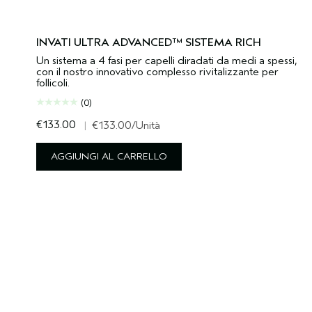
INVATI ULTRA ADVANCED™ SISTEMA RICH
Un sistema a 4 fasi per capelli diradati da medi a spessi,
con il nostro innovativo complesso rivitalizzante per
follicoli.
(0)
€133.00
|
€133.00
/Unità
AGGIUNGI AL CARRELLO