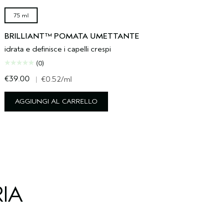
75 ml
BRILLIANT™ POMATA UMETTANTE
idrata e definisce i capelli crespi
(0)
€39.00
€
|
€0.52
/ml
AGGIUNGI AL CARRELLO
IA