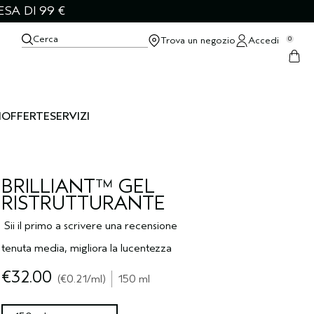
SA DI 99 €
Cerca
Trova un negozio
Accedi
0
I
OFFERTE
SERVIZI
BRILLIANT™ GEL
RISTRUTTURANTE
Sii il primo a scrivere una recensione
tenuta media, migliora la lucentezza
€32.00
€0.21
/ml
150 ml