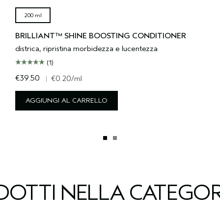
200 ml
BRILLIANT™ SHINE BOOSTING CONDITIONER
districa, ripristina morbidezza e lucentezza
(1)
€39.50
|
€0.20
/ml
AGGIUNGI AL CARRELLO
ODOTTI NELLA CATEGOR