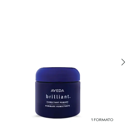
B
p
1 FORMATO