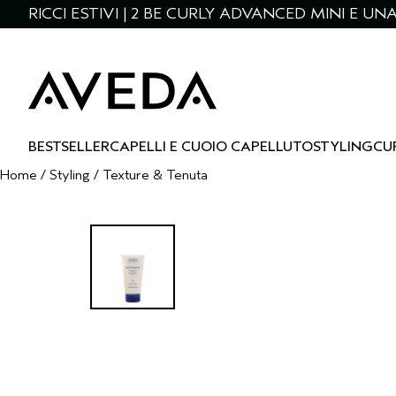
RICCI ESTIVI | 2 BE CURLY ADVANCED MINI E U
BESTSELLER
CAPELLI E CUOIO CAPELLUTO
STYLING
CU
Home
/
Styling
/
Texture & Tenuta