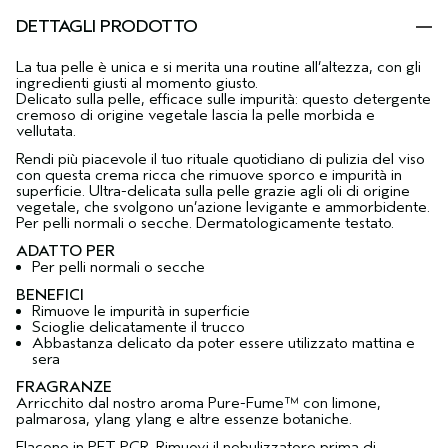
DETTAGLI PRODOTTO
La tua pelle è unica e si merita una routine all’altezza, con gli
ingredienti giusti al momento giusto.
Delicato sulla pelle, efficace sulle impurità: questo detergente
cremoso di origine vegetale lascia la pelle morbida e
vellutata.
Rendi più piacevole il tuo rituale quotidiano di pulizia del viso
con questa crema ricca che rimuove sporco e impurità in
superficie. Ultra-delicata sulla pelle grazie agli oli di origine
vegetale, che svolgono un’azione levigante e ammorbidente.
Per pelli normali o secche. Dermatologicamente testato.
ADATTO PER
Per pelli normali o secche
BENEFICI
Rimuove le impurità in superficie
Scioglie delicatamente il trucco
Abbastanza delicato da poter essere utilizzato mattina e
sera
FRAGRANZE
Arricchito dal nostro aroma Pure-Fume™ con limone,
palmarosa, ylang ylang e altre essenze botaniche.
Flacone in PET PCR. Rimuovi il nebulizzatore prima di