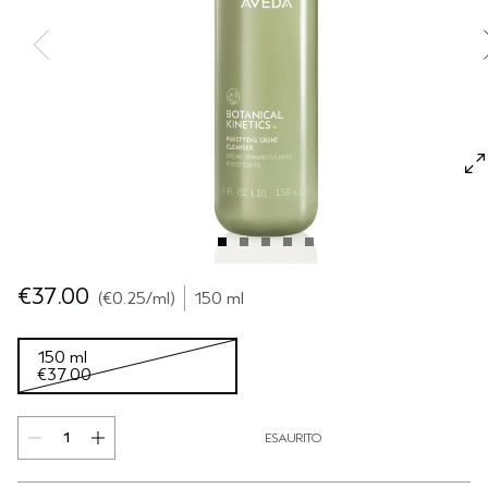
CUOIO CAPELLUTO SENSIBILE
PURE ABUNDANCE
VIAGGIO
TUTTE LE COLLEZIONI
€37.00
€0.25
/ml
150 ml
150 ml
€37.00
ESAURITO