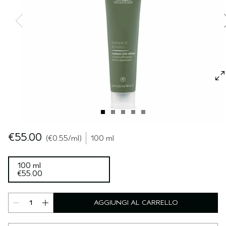
CUOIO CAPELLUTO SENSIBILE
PURE ABUNDANCE
VIAGGIO
TUTTE LE COLLEZIONI
€55.00
€0.55
/ml
100 ml
100 ml
€55.00
AGGIUNGI AL CARRELLO