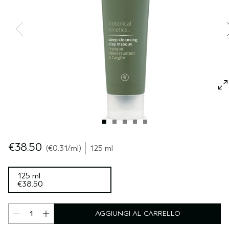
CUOIO CAPELLUTO SENSIBILE
PURE ABUNDANCE
VIAGGIO
TUTTE LE COLLEZIONI
€38.50
€0.31
/ml
125 ml
125 ml
€38.50
AGGIUNGI AL CARRELLO