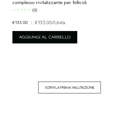
complesso rivitalizzante per follicoli.
(0)
€133.00
|
€133.00
/Unità
AGGIUNGI AL CARRELLO
SCRIVI LA PRIMA VALUTAZIONE