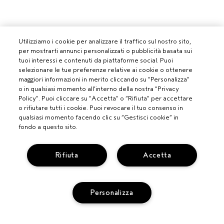
Utilizziamo i cookie per analizzare il traffico sul nostro sito,
per mostrarti annunci personalizzati o pubblicità basata sui
tuoi interessi e contenuti da piattaforme social. Puoi
selezionare le tue preferenze relative ai cookie o ottenere
maggiori informazioni in merito cliccando su “Personalizza”
o in qualsiasi momento all’interno della nostra “Privacy
Policy”. Puoi cliccare su “Accetta” o “Rifiuta” per accettare
o rifiutare tutti i cookie. Puoi revocare il tuo consenso in
qualsiasi momento facendo clic su “Gestisci cookie” in
PROFESSIONISTI
fondo a questo sito.
DIVENTA UN SALONE AVEDA
BISOGNO DI AIUTO?
Rifiuta
Accetta
MONITORA IL TUO ORDINE
CHATTA CON NOI
SERVIZIO CLIENTI
Personalizza
SCOPRI IL CANALE PIÚ INDICATO PER LA TUA RICHIESTA
TERMINI E CONDIZIONI
CONTATTA IL PRODUTTORE
CONDIZIONI DI VENDITA
RICICLA I TUOI PRODOTTI
POLITICA SULLA PRIVACY
RESI E SOSTITUZIONI