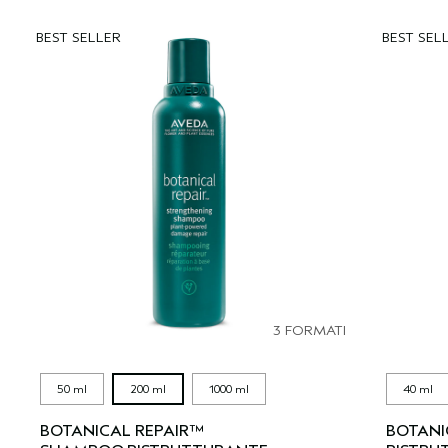
BEST SELLER
BEST SEL
3 FORMATI
50 ml
200 ml
1000 ml
40 ml
BOTANICAL REPAIR™
BOTANI