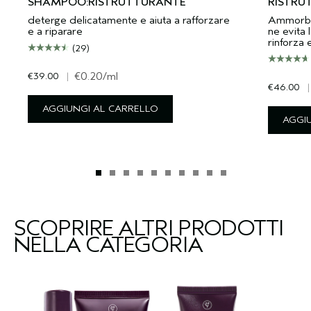
SHAMPOO:RISTRUTTURANTE
RISTRU
deterge delicatamente e aiuta a rafforzare
Ammorbidi
e a riparare
ne evita l
rinforza 
(29)
€39.00
|
€0.20
/ml
€46.00
|
AGGIUNGI AL CARRELLO
AGGI
SCOPRIRE ALTRI PRODOTTI
NELLA CATEGORIA