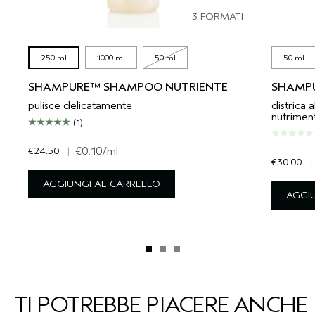
3 FORMATI
250 ml
1000 ml
50 ml
50 ml
SHAMPURE™ SHAMPOO NUTRIENTE
SHAMPU
pulisce delicatamente
districa a
nutrimen
(1)
€24.50
|
€0.10
/ml
€30.00
|
AGGIUNGI AL CARRELLO
AGGI
TI POTREBBE PIACERE ANCHE