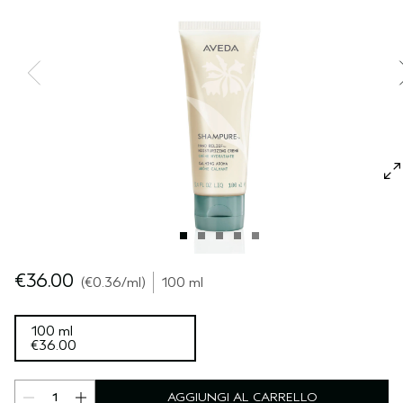
CUOIO CAPELLUTO SENSIBILE
PURE ABUNDANCE
VIAGGIO
TUTTE LE COLLEZIONI
€36.00
€0.36
/ml
100 ml
100 ml
€36.00
AGGIUNGI AL CARRELLO