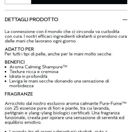
DETTAGLI PRODOTTO
La connessione con il mondo che ci circonda va custodita
con cura. I nostri efficaci ingredienti idratanti si prendono cura
delle mani che lavorano ogni giorno.
ADATTO PER
Per tutti i tipi di pelle, anche per le mani molto secche
BENEFICI
Aroma Calming Shampure™
Texture ricca e cremosa
Idrata in profondità
Leviga le mani secche donando una sensazione di
morbidezza
FRAGRANZE
Arricchito dal nostro esclusivo aroma calmante Pure-Fume™
con 25 essenze pure di fiori e piante, tra cui lavanda,
petitgrain e ylang-ylang biologici certificati. Una fragranza
funzionale, creata per ispirare una sensazione di serenità ed
equilibrio emotivo.
Lavanda: tra gli aromi calmanti più studiati, aiuta a