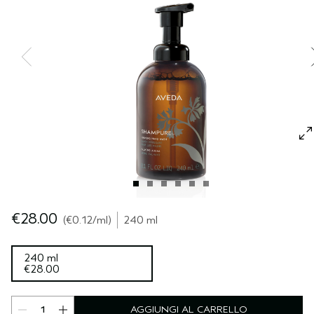
CUOIO CAPELLUTO SENSIBILE
PURE ABUNDANCE
VIAGGIO
TUTTE LE COLLEZIONI
€28.00
€0.12
/ml
240 ml
240 ml
€28.00
AGGIUNGI AL CARRELLO