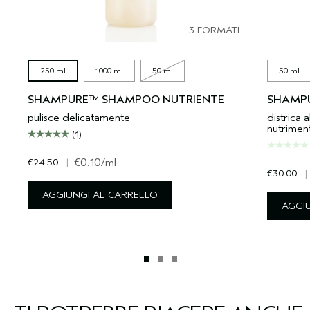
3 FORMATI
250 ml
1000 ml
50 ml
50 ml
SHAMPURE™ SHAMPOO NUTRIENTE
SHAMPU
pulisce delicatamente
districa a
nutrimen
(1)
€24.50
|
€0.10
/ml
€30.00
|
AGGIUNGI AL CARRELLO
AGGI