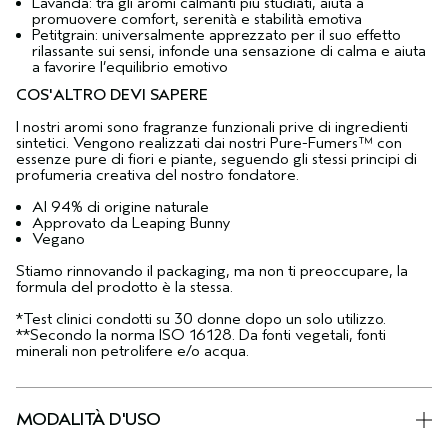
Lavanda: tra gli aromi calmanti più studiati, aiuta a
promuovere comfort, serenità e stabilità emotiva
Petitgrain: universalmente apprezzato per il suo effetto
rilassante sui sensi, infonde una sensazione di calma e aiuta
a favorire l’equilibrio emotivo
COS'ALTRO DEVI SAPERE
I nostri aromi sono fragranze funzionali prive di ingredienti
sintetici. Vengono realizzati dai nostri Pure-Fumers™ con
essenze pure di fiori e piante, seguendo gli stessi principi di
profumeria creativa del nostro fondatore.
Al 94% di origine naturale
Approvato da Leaping Bunny
Vegano
Stiamo rinnovando il packaging, ma non ti preoccupare, la
formula del prodotto è la stessa.
*Test clinici condotti su 30 donne dopo un solo utilizzo.
**Secondo la norma ISO 16128. Da fonti vegetali, fonti
minerali non petrolifere e/o acqua.
MODALITÀ D'USO