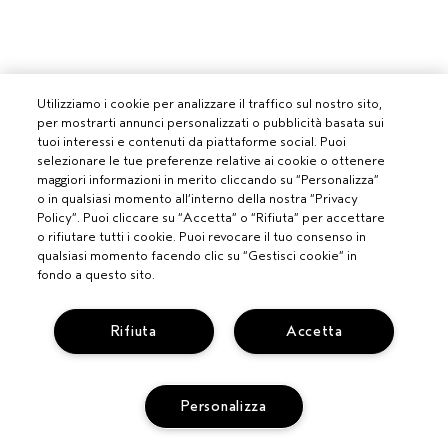
Utilizziamo i cookie per analizzare il traffico sul nostro sito,
per mostrarti annunci personalizzati o pubblicità basata sui
tuoi interessi e contenuti da piattaforme social. Puoi
selezionare le tue preferenze relative ai cookie o ottenere
maggiori informazioni in merito cliccando su “Personalizza”
o in qualsiasi momento all’interno della nostra “Privacy
Policy”. Puoi cliccare su “Accetta” o “Rifiuta” per accettare
o rifiutare tutti i cookie. Puoi revocare il tuo consenso in
qualsiasi momento facendo clic su “Gestisci cookie” in
PROFESSIONISTI
fondo a questo sito.
DIVENTA UN SALONE AVEDA
BISOGNO DI AIUTO?
Rifiuta
Accetta
MONITORA IL TUO ORDINE
CHATTA CON NOI
SERVIZIO CLIENTI
SCOPRI IL CANALE PIÚ INDICATO PER LA TUA RICHIESTA
Personalizza
TERMINI E CONDIZIONI
CONTATTA IL PRODUTTORE
CONDIZIONI DI VENDITA
RICICLA I TUOI PRODOTTI