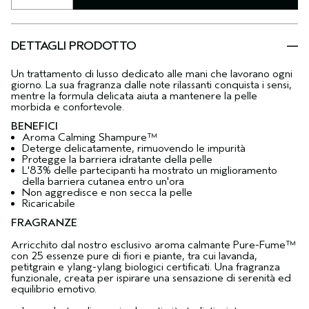
DETTAGLI PRODOTTO
Un trattamento di lusso dedicato alle mani che lavorano ogni
giorno. La sua fragranza dalle note rilassanti conquista i sensi,
mentre la formula delicata aiuta a mantenere la pelle
morbida e confortevole.
BENEFICI
Aroma Calming Shampure™
Deterge delicatamente, rimuovendo le impurità
Protegge la barriera idratante della pelle
L'83% delle partecipanti ha mostrato un miglioramento
della barriera cutanea entro un'ora
Non aggredisce e non secca la pelle
Ricaricabile
FRAGRANZE
Arricchito dal nostro esclusivo aroma calmante Pure-Fume™
con 25 essenze pure di fiori e piante, tra cui lavanda,
petitgrain e ylang-ylang biologici certificati. Una fragranza
funzionale, creata per ispirare una sensazione di serenità ed
equilibrio emotivo.