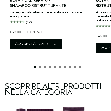
BOTANICAL REPAIR™
BOTANI
SHAMPOO:RISTRUTTURANTE
RISTRU
deterge delicatamente e aiuta a rafforzare
Ammorbidi
e a riparare
ne evita l
rinforza 
(29)
€39.00
|
€0.20
/ml
€46.00
|
AGGIUNGI AL CARRELLO
AGGI
SCOPRIRE ALTRI PRODOTTI
NELLA CATEGORIA