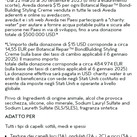
*Dal 22 marzo al 30 settembre 2025 (o fino a esaurimento
scorte), Aveda donerà $15 per ogni Botanical Repair™ Bond-
Building Styling Creme venduta in tutte le sedi Aveda
aderenti e online su aveda.com,
aveda.it e i siti web Aveda nei Paesi partecipanti a "charity:
water" per aiutare a fornire acqua potabile pulita e sicura alle
persone nei Paesi in via di sviluppo, fino a una donazione
totale di $500.000 USD.*
*L'importo della donazione di $15 USD corrisponde a circa
14,55 EUR per Botanical Repair™ BondBuilding Styling
Creme (sulla base dei tassi di cambio applicabili il 6 gennaio
2025). Il massimo importo
totale della donazione corrisponde a circa 484.974 EUR
(sulla base dei tassi di cambio applicabili al 6 gennaio 2025).
La donazione effettiva sarà pagata in USD. charity: water è un
ente di beneficenza con sede negli Stati Uniti costituito ed
esente da imposte negli Stati Uniti e operante a livello
globale.
Privo di: Ingredienti di origine animale, alcol che provoca
secchezza, silicone, olio minerale, Sodium Lauryl Sulfate and
Sodium Laureth Sulfate (SLS/SLES), fragranza sintetica
ADATTO PER
Tutti i tipi di capelli: sottili, medi e spessi
Texture dei capelli lisci (1A), ondulati (2A - 2C) e ricci (3A -