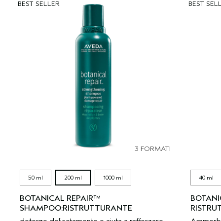
BEST SELLER
BEST SEL
3 FORMATI
50 ml
200 ml
1000 ml
40 ml
BOTANICAL REPAIR™
BOTANI
SHAMPOO:RISTRUTTURANTE
RISTRU
deterge delicatamente e aiuta a rafforzare
Ammorbidi