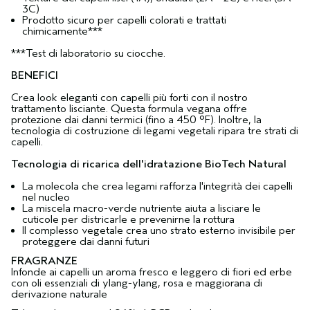
3C)
Prodotto sicuro per capelli colorati e trattati
chimicamente***
***Test di laboratorio su ciocche.
BENEFICI
Crea look eleganti con capelli più forti con il nostro
trattamento lisciante. Questa formula vegana offre
protezione dai danni termici (fino a 450 °F). Inoltre, la
tecnologia di costruzione di legami vegetali ripara tre strati di
capelli.
Tecnologia di ricarica dell'idratazione BioTech Natural
La molecola che crea legami rafforza l'integrità dei capelli
nel nucleo
La miscela macro-verde nutriente aiuta a lisciare le
cuticole per districarle e prevenirne la rottura
Il complesso vegetale crea uno strato esterno invisibile per
proteggere dai danni futuri
FRAGRANZE
Infonde ai capelli un aroma fresco e leggero di fiori ed erbe
con oli essenziali di ylang-ylang, rosa e maggiorana di
derivazione naturale