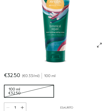
CUOIO CAPELLUTO SENSIBILE
PURE ABUNDANCE
VIAGGIO
TUTTE LE COLLEZIONI
€32.50
€0.33
/ml
100 ml
100 ml
€32.50
ESAURITO