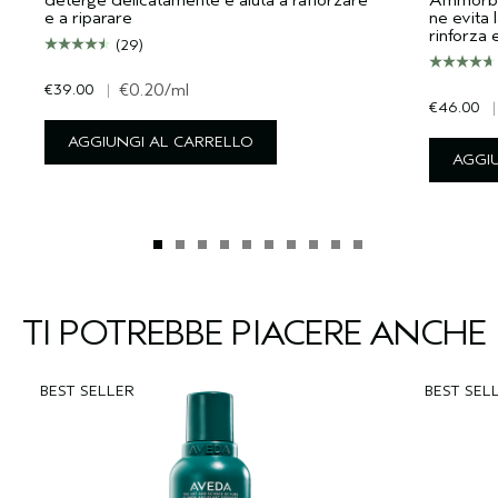
e a riparare
ne evita l
rinforza 
(29)
€39.00
|
€0.20
/ml
€46.00
|
AGGIUNGI AL CARRELLO
AGGI
TI POTREBBE PIACERE ANCHE
BEST SELLER
BEST SEL