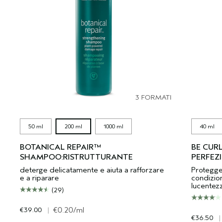
3 FORMATI
50 ml
200 ml
1000 ml
40 ml
BOTANICAL REPAIR™
BE CUR
SHAMPOO:RISTRUTTURANTE
PERFEZI
deterge delicatamente e aiuta a rafforzare
Protegge 
e a riparare
condizion
lucentezz
(29)
€39.00
|
€0.20
/ml
€36.50
|