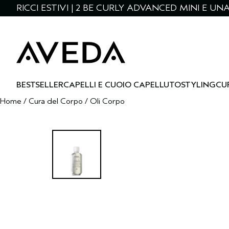
RICCI ESTIVI | 2 BE CURLY ADVANCED MINI E U
BESTSELLER
CAPELLI E CUOIO CAPELLUTO
STYLING
CU
Home
/
Cura del Corpo
/
Oli Corpo