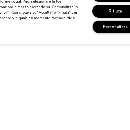
aforme social. Puoi selezionare le tue
mazioni in merito cliccando su “Personalizza” o
Rifiuta
licy”. Puoi cliccare su “Accetta” o “Rifiuta” per
uo consenso in qualsiasi momento facendo clic su
Personalizza
TI
BISOGNO DI AIUTO?
SERVIZIO CLI
LONE AVEDA
MONITORA IL TUO ORDINE
TERMINI E CO
CHATTA CON NOI
CONDIZIONI D
SCOPRI IL CANALE PIÚ
POLITICA SUL
INDICATO PER LA TUA
PUBBLICITÀ B
RICHIESTA
INTERESSI
CONTATTA IL PRODUTTORE
REG. PROMO 
RICICLA I TUOI PRODOTTI
GESTISCI I CO
RESI E SOSTITUZIONI