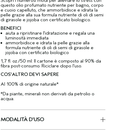
Scopri i numerosi modi per alleviare lo stress con
questo olio profumato nutriente per bagno, corpo
e cuoio capelluto, che ammorbidisce e idrata la
pelle grazie alla sua formula nutriente di oli di semi
di girasole e jojoba con certificato biologico.
BENEFICI
aiuta a ripristinare l'idratazione e regala una
luminosità immediata
ammorbidisce e idrata la pelle grazie alla
formula nutriente di oli di semi di girasole e
jojoba con certificato biologico
1,7 fl. oz./50 ml: Il cartone è composto al 90% da
fibra post-consumo. Riciclare dopo l’uso.
COS'ALTRO DEVI SAPERE
Al 100% di origine naturale*
*Da piante, minerali non derivati da petrolio o
acqua.
MODALITÀ D'USO