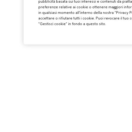
pubblicità basata sui tuoi interessi e contenuti da piatt
preferenze relative ai cookie o ottenere maggiori infor
in qualsiasi momento all’interno della nostra “Privacy Po
accettare o rifiutare tutti i cookie. Puoi revocare il t
“Gestisci cookie” in fondo a questo sito.
PROFESSIONIS
DIVENTA UN SA