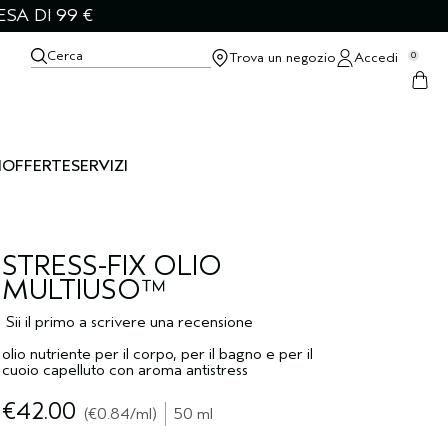
SA DI 99 €
Cerca
Trova un negozio
Accedi
0
I
OFFERTE
SERVIZI
STRESS-FIX OLIO
MULTIUSO™
Sii il primo a scrivere una recensione
olio nutriente per il corpo, per il bagno e per il
cuoio capelluto con aroma antistress
€42.00
€0.84
/ml
50 ml