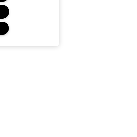
ENTI
NDIZIONI
I VENDITA
LA PRIVACY
ASATA SUGLI
AVEDA FY27
OKIE DEL SITO