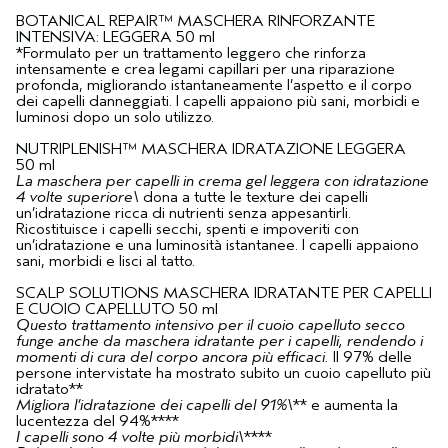
BOTANICAL REPAIR™ MASCHERA RINFORZANTE
INTENSIVA: LEGGERA 50 ml
*Formulato per un trattamento leggero che rinforza
intensamente e crea legami capillari per una riparazione
profonda, migliorando istantaneamente l’aspetto e il corpo
dei capelli danneggiati. I capelli appaiono più sani, morbidi e
luminosi dopo un solo utilizzo.
NUTRIPLENISH™ MASCHERA IDRATAZIONE LEGGERA
50 ml
La maschera per capelli in crema gel leggera con idratazione
4 volte superiore\
dona a tutte le texture dei capelli
un’idratazione ricca di nutrienti senza appesantirli.
Ricostituisce i capelli secchi, spenti e impoveriti con
un’idratazione e una luminosità istantanee. I capelli appaiono
sani, morbidi e lisci al tatto.
SCALP SOLUTIONS MASCHERA IDRATANTE PER CAPELLI
E CUOIO CAPELLUTO 50 ml
Questo trattamento intensivo per il cuoio capelluto secco
funge anche da maschera idratante per i capelli, rendendo i
momenti di cura del corpo ancora più efficaci.
Il 97% delle
persone intervistate ha mostrato subito un cuoio capelluto più
idratato**
Migliora l’idratazione dei capelli del 91%\
** e aumenta la
lucentezza del 94%****
I capelli sono 4 volte più morbidi\
****