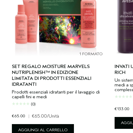
1 FORMATO
SET REGALO MOISTURE MARVELS
INVATI
NUTRIPLENISH™ IN EDIZIONE
RICH
LIMITATA DI PRODOTTI ESSENZIALI
Un sistem
IDRATANTI
medi a sp
complesso 
Prodotti essenziali idratanti per il lavaggio di
capelli fini e medi
(0)
€133.00
€65.00
|
€65.00
/Unità
AGGI
AGGIUNGI AL CARRELLO