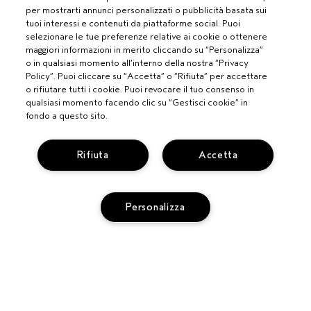
per mostrarti annunci personalizzati o pubblicità basata sui
tuoi interessi e contenuti da piattaforme social. Puoi
selezionare le tue preferenze relative ai cookie o ottenere
maggiori informazioni in merito cliccando su “Personalizza”
o in qualsiasi momento all’interno della nostra “Privacy
Policy”. Puoi cliccare su “Accetta” o “Rifiuta” per accettare
o rifiutare tutti i cookie. Puoi revocare il tuo consenso in
qualsiasi momento facendo clic su “Gestisci cookie” in
fondo a questo sito.
PROFESSIONISTI
Rifiuta
Accetta
DIVENTA UN SALONE AVEDA
BISOGNO DI AIUTO?
Personalizza
MONITORA IL TUO ORDINE
CHATTA CON NOI
SERVIZIO CLIENTI
SCOPRI IL CANALE PIÚ INDICATO PER LA TUA RICHIESTA
TERMINI E CONDIZIONI
CONTATTA IL PRODUTTORE
CONDIZIONI DI VENDITA
RICICLA I TUOI PRODOTTI
AGGIUNGI AL CARRELLO
POLITICA SULLA PRIVACY
RESI E SOSTITUZIONI
PUBBLICITÀ BASATA SUGLI INTERESSI
REG. PROMO AVEDA FY27