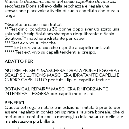
Riduce la desquamazione del cuoio capelluto dovuta alla
secchezza
Dona sollievo dalla secchezza e regala una
sensazione piacevole a livello di cuoio capelluto che dura a
lungo
*Rispetto ai capelli non trattati.
**Test clinici condotti su 30 donne dopo aver utilizzato una
sola volta Scalp Solutions shampoo riequilibrante e Scalp
Solutions™ maschera idratante per capelli.
***Test ex vivo su ciocche.
****Test ex vivo su ciocche rispetto a capelli non lavati.
*****Test ex\ vivo su capelli tendenti al crespo.
ADATTO PER
NUTRIPLENISH™ MASCHERA IDRATAZIONE LEGGERA e
SCALP SOLUTIONS MASCHERA IDRATANTE CAPELLI E
CUOIO CAPELLUTO per tutti i tipi di capelli e texture
BOTANICAL REPAIR™ MASCHERA RINFORZANTE
INTENSIVA: LEGGERA per capelli medi e fini
BENEFICI
Questo set regalo natalizio in edizione limitata è pronto per
essere regalato in confezioni ispirate all’aurora boreale, che ci
mettono in contatto con la meraviglia della natura e delle sue
manifestazioni più brillanti.