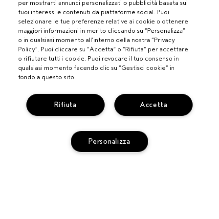
per mostrarti annunci personalizzati o pubblicità basata sui
tuoi interessi e contenuti da piattaforme social. Puoi
selezionare le tue preferenze relative ai cookie o ottenere
maggiori informazioni in merito cliccando su “Personalizza”
o in qualsiasi momento all’interno della nostra “Privacy
Policy”. Puoi cliccare su “Accetta” o “Rifiuta” per accettare
o rifiutare tutti i cookie. Puoi revocare il tuo consenso in
qualsiasi momento facendo clic su “Gestisci cookie” in
fondo a questo sito.
PROFESSIONISTI
Rifiuta
Accetta
DIVENTA UN SALONE AVEDA
BISOGNO DI AIUTO?
Personalizza
MONITORA IL TUO ORDINE
CHATTA CON NOI
SERVIZIO CLIENTI
SCOPRI IL CANALE PIÚ INDICATO PER LA TUA RICHIESTA
TERMINI E CONDIZIONI
CONTATTA IL PRODUTTORE
CONDIZIONI DI VENDITA
RICICLA I TUOI PRODOTTI
AGGIUNGI AL CARRELLO
POLITICA SULLA PRIVACY
RESI E SOSTITUZIONI
PUBBLICITÀ BASATA SUGLI INTERESSI
REG. PROMO AVEDA FY27
ACCESSIBILITA'