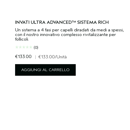
INVATI ULTRA ADVANCED™ SISTEMA RICH
Un sistema a 4 fasi per capelli diradati da medi a spessi,
con il nostro innovativo complesso rivitalizzante per
follicoli.
(0)
€133.00
|
€133.00
/Unità
AGGIUNGI AL CARRELLO