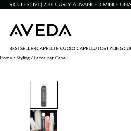
RICCI ESTIVI | 2 BE CURLY ADVANCED MINI E U
BESTSELLER
CAPELLI E CUOIO CAPELLUTO
STYLING
CU
Home
/
Styling
/
Lacca per Capelli