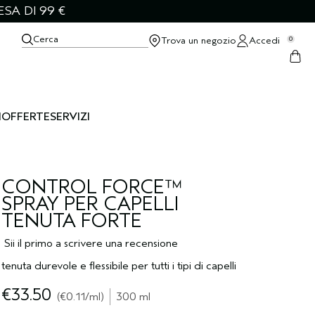
SA DI 99 €
Cerca
Trova un negozio
Accedi
0
I
OFFERTE
SERVIZI
CONTROL FORCE™
SPRAY PER CAPELLI
TENUTA FORTE
Sii il primo a scrivere una recensione
tenuta durevole e flessibile per tutti i tipi di capelli
€33.50
€0.11
/ml
300 ml