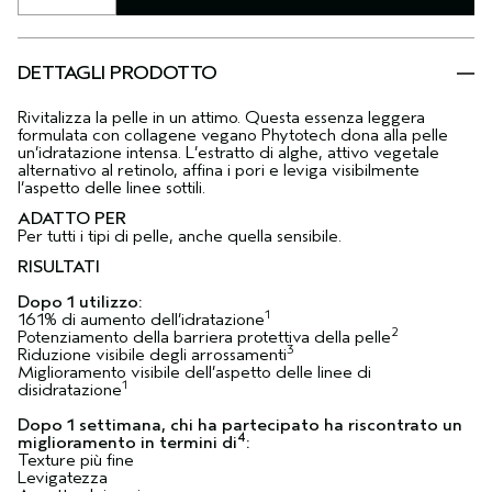
DETTAGLI PRODOTTO
Rivitalizza la pelle in un attimo. Questa essenza leggera
formulata con collagene vegano Phytotech dona alla pelle
un’idratazione intensa. L’estratto di alghe, attivo vegetale
alternativo al retinolo, affina i pori e leviga visibilmente
l’aspetto delle linee sottili.
ADATTO PER
Per tutti i tipi di pelle, anche quella sensibile.
RISULTATI
Dopo 1 utilizzo:
1
161% di aumento dell’idratazione
2
Potenziamento della barriera protettiva della pelle
3
Riduzione visibile degli arrossamenti
Miglioramento visibile dell’aspetto delle linee di
1
disidratazione
Dopo 1 settimana, chi ha partecipato ha riscontrato un
4
miglioramento in termini di
:
Texture più fine
Levigatezza