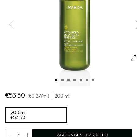
CUOIO CAPELLUTO SENSIBILE
PURE ABUNDANCE
VIAGGIO
TUTTE LE COLLEZIONI
€53.50
€0.27
/ml
200 ml
200 ml
€53.50
AGGIUNGI AL CARRELLO