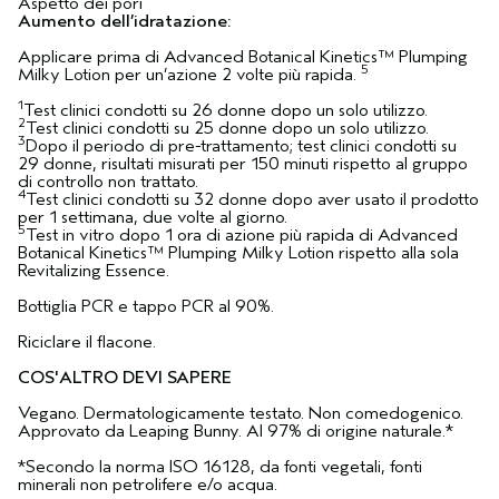
Aspetto dei pori
Aumento dell’idratazione:
Applicare prima di Advanced Botanical Kinetics™ Plumping
5
Milky Lotion per un’azione 2 volte più rapida.
1
Test clinici condotti su 26 donne dopo un solo utilizzo.
2
Test clinici condotti su 25 donne dopo un solo utilizzo.
3
Dopo il periodo di pre-trattamento; test clinici condotti su
29 donne, risultati misurati per 150 minuti rispetto al gruppo
di controllo non trattato.
4
Test clinici condotti su 32 donne dopo aver usato il prodotto
per 1 settimana, due volte al giorno.
5
Test in vitro dopo 1 ora di azione più rapida di Advanced
Botanical Kinetics™ Plumping Milky Lotion rispetto alla sola
Revitalizing Essence.
Bottiglia PCR e tappo PCR al 90%.
Riciclare il flacone.
COS'ALTRO DEVI SAPERE
Vegano. Dermatologicamente testato. Non comedogenico.
Approvato da Leaping Bunny. Al 97% di origine naturale.*
*Secondo la norma ISO 16128, da fonti vegetali, fonti
minerali non petrolifere e/o acqua.