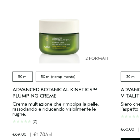
2 FORMATI
50 ml
50 ml (riempimento)
30 ml
ADVANCED BOTANICAL KINETICS™
ADVANC
PLUMPING CREME
VITALI
Crema multiazione che rimpolpa la pelle,
Siero che
rassodando e riducendo visibilmente le
l’aspetto 
rughe.
(0)
€80.00
|
€89.00
|
€1.78
/ml