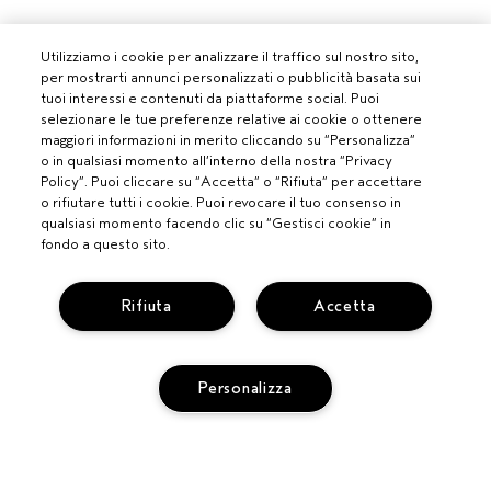
Utilizziamo i cookie per analizzare il traffico sul nostro sito,
per mostrarti annunci personalizzati o pubblicità basata sui
tuoi interessi e contenuti da piattaforme social. Puoi
PROFESSIONISTI
selezionare le tue preferenze relative ai cookie o ottenere
maggiori informazioni in merito cliccando su “Personalizza”
DIVENTA UN SALONE AVEDA
o in qualsiasi momento all’interno della nostra “Privacy
BISOGNO DI AIUTO?
Policy”. Puoi cliccare su “Accetta” o “Rifiuta” per accettare
o rifiutare tutti i cookie. Puoi revocare il tuo consenso in
MONITORA IL TUO ORDINE
qualsiasi momento facendo clic su “Gestisci cookie” in
CHATTA CON NOI
SERVIZIO CLIENTI
fondo a questo sito.
SCOPRI IL CANALE PIÚ INDICATO PER LA TUA RICHIESTA
TERMINI E CONDIZIONI
CONTATTA IL PRODUTTORE
CONDIZIONI DI VENDITA
Rifiuta
Accetta
RICICLA I TUOI PRODOTTI
POLITICA SULLA PRIVACY
RESI E SOSTITUZIONI
PUBBLICITÀ BASATA SUGLI INTERESSI
REG. PROMO AVEDA FY27
ACCESSIBILITA'
Personalizza
GESTISCI I COOKIE DEL SITO
© AVEDA CORP.