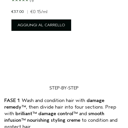
(1)
€37.00
|
€0.15
/ml
AGGIUNGI AL CARRELLO
STEP-BY-STEP
FASE 1
: Wash and condition hair with
damage
remedy™
, then divide hair into four sections. Prep
with
brilliant™ damage control™
and
smooth
infusion™ nourishing styling creme
to condition and
protect hair.