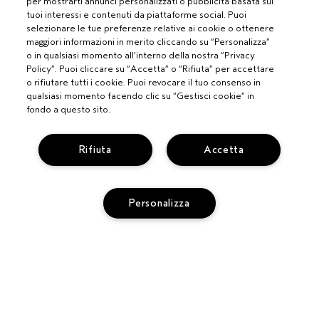
per mostrarti annunci personalizzati o pubblicità basata sui
tuoi interessi e contenuti da piattaforme social. Puoi
selezionare le tue preferenze relative ai cookie o ottenere
maggiori informazioni in merito cliccando su “Personalizza”
o in qualsiasi momento all’interno della nostra “Privacy
Policy”. Puoi cliccare su “Accetta” o “Rifiuta” per accettare
o rifiutare tutti i cookie. Puoi revocare il tuo consenso in
qualsiasi momento facendo clic su “Gestisci cookie” in
fondo a questo sito.
Rifiuta
Accetta
Personalizza
PROFESSIONISTI
DIVENTA UN SALONE AVEDA
BISOGNO DI AIUTO?
MONITORA IL TUO ORDINE
CHATTA CON NOI
SERVIZIO CLIENTI
SCOPRI IL CANALE PIÚ INDICATO PER LA TUA RICHIESTA