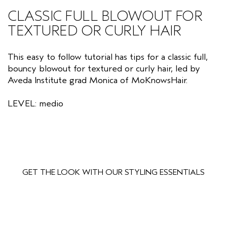
CLASSIC FULL BLOWOUT FOR
CUOIO CAPELLUTO SENSIBILE
PURE ABUNDANCE
VIAGGIO
TEXTURED OR CURLY HAIR
TUTTE LE COLLEZIONI
This easy to follow tutorial has tips for a classic full,
bouncy blowout for textured or curly hair, led by
Aveda Institute grad Monica of MoKnowsHair.
LEVEL: medio
GET THE LOOK WITH OUR STYLING ESSENTIALS