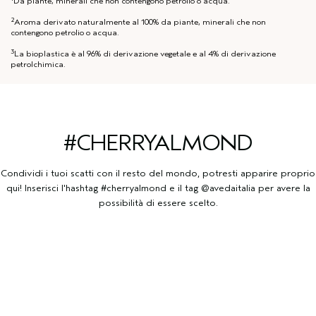
Da piante, minerali che non contengono petrolio o acqua.
2
Aroma derivato naturalmente al 100% da piante, minerali che non
contengono petrolio o acqua.
3
La bioplastica è al 96% di derivazione vegetale e al 4% di derivazione
petrolchimica.
#CHERRYALMOND
Condividi i tuoi scatti con il resto del mondo, potresti apparire proprio
qui! Inserisci l'hashtag #cherryalmond e il tag @avedaitalia per avere la
possibilità di essere scelto.