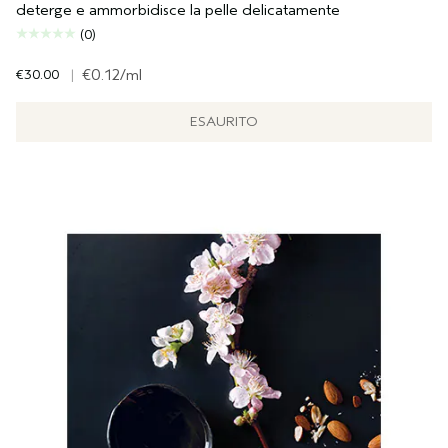
deterge e ammorbidisce la pelle delicatamente
(0)
€30.00
|
€0.12
/ml
ESAURITO