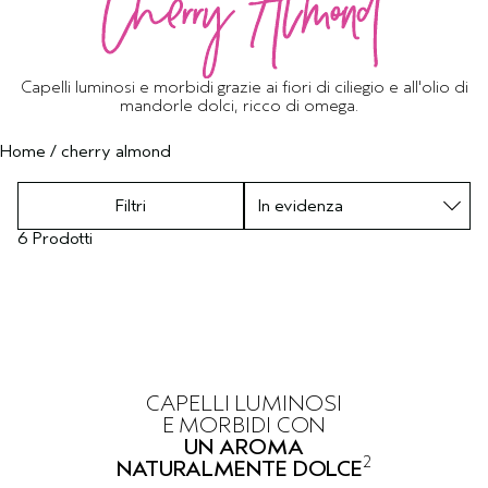
CUOIO CAPELLUTO SENSIBILE
PURE ABUNDANCE
VIAGGIO
TUTTE LE COLLEZIONI
Capelli luminosi e morbidi grazie ai fiori di ciliegio e all'olio di
mandorle dolci, ricco di omega.
Home
/
cherry almond
Filtri
6 Prodotti
CAPELLI LUMINOSI
E MORBIDI CON
UN AROMA
2
NATURALMENTE DOLCE