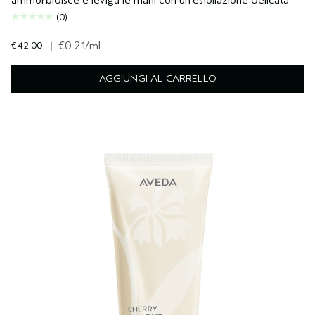
ammorbidisce e leviga le mani con un’esfoliazione delicata
(0)
€42.00
|
€0.21
/ml
AGGIUNGI AL CARRELLO