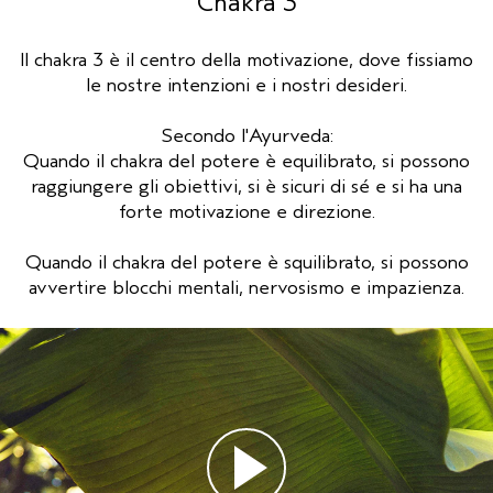
Chakra 3
CUOIO CAPELLUTO SENSIBILE
PURE ABUNDANCE
VIAGGIO
Il chakra 3 è il centro della motivazione, dove fissiamo
le nostre intenzioni e i nostri desideri.
TUTTE LE COLLEZIONI
Secondo l'Ayurveda:
Quando il chakra del potere è equilibrato, si possono
raggiungere gli obiettivi, si è sicuri di sé e si ha una
forte motivazione e direzione.
Quando il chakra del potere è squilibrato, si possono
avvertire blocchi mentali, nervosismo e impazienza.