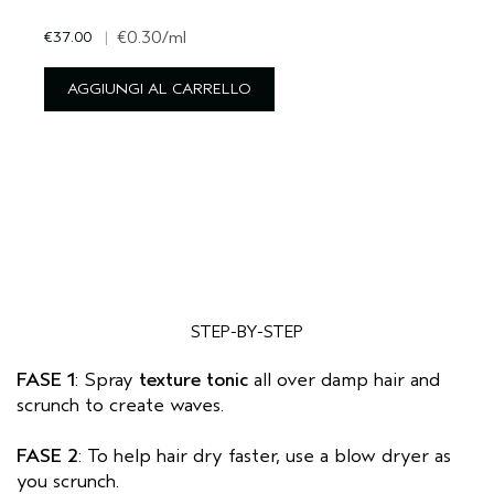
€37.00
|
€0.30
/ml
AGGIUNGI AL CARRELLO
STEP-BY-STEP
FASE 1
: Spray
texture tonic
all over damp hair and
scrunch to create waves.
FASE 2
: To help hair dry faster, use a blow dryer as
you scrunch.