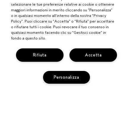
selezionare le tue preferenze relative ai cookie o ottenere
maggiori informazioni in merito cliccando su “Personalizza”
o in qualsiasi momento all’interno della nostra “Privacy
Policy”. Puoi cliccare su “Accetta” o “Rifiuta” per accettare
o rifiutare tutti i cookie. Puoi revocare il tuo consenso in
qualsiasi momento facendo clic su “Gestisci cookie” in
fondo a questo sito.
Rifiuta
Accetta
Personalizza
PROFESSIONISTI
DIVENTA UN SALONE AVEDA
BISOGNO DI AIUTO?
MONITORA IL TUO ORDINE
CHATTA CON NOI
SERVIZIO CLIENTI
SCOPRI IL CANALE PIÚ INDICATO PER LA TUA RICHIESTA
TERMINI E CONDIZIONI
CONTATTA IL PRODUTTORE