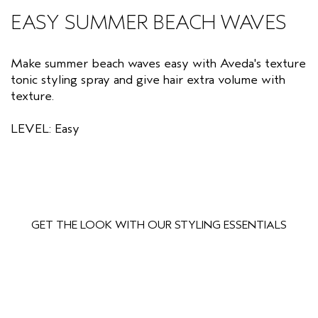
EASY SUMMER BEACH WAVES
CUOIO CAPELLUTO SENSIBILE
PURE ABUNDANCE
VIAGGIO
TUTTE LE COLLEZIONI
Make summer beach waves easy with Aveda's texture
tonic styling spray and give hair extra volume with
texture.
LEVEL: Easy
GET THE LOOK WITH OUR STYLING ESSENTIALS