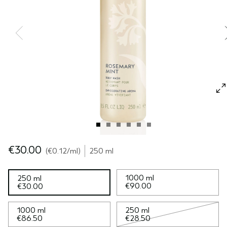
CUOIO CAPELLUTO SENSIBILE
PURE ABUNDANCE
VIAGGIO
TUTTE LE COLLEZIONI
€30.00
€0.12
/ml
250 ml
1000 ml
250 ml
€90.00
€30.00
1000 ml
250 ml
€86.50
€28.50