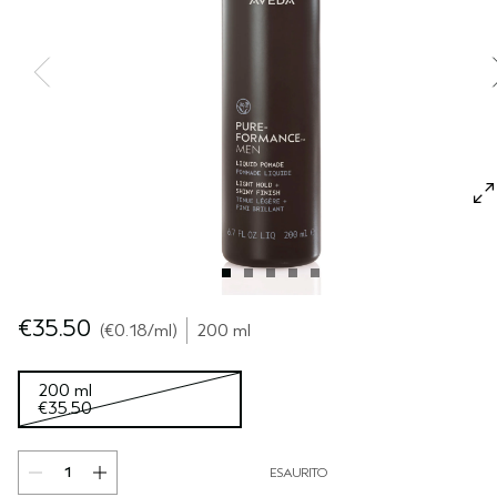
CUOIO CAPELLUTO SENSIBILE
PURE ABUNDANCE
VIAGGIO
TUTTE LE COLLEZIONI
€35.50
€0.18
/ml
200 ml
200 ml
€35.50
ESAURITO