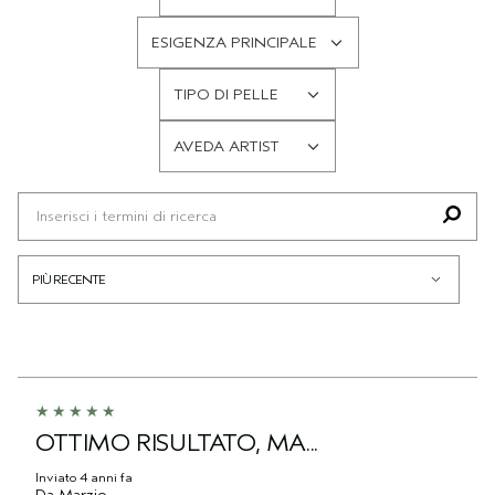
FILTRA
LE
ESIGENZA PRINCIPALE
RECENSIONI
FILTRA
PER
LE
TIPO DI PELLE
TIPO
RECENSIONI
FILTRA
DI
PER
LE
CAPELLI
AVEDA ARTIST
ESIGENZA
RECENSIONI
FILTRA
PRINCIPALE
PER
LE
TIPO
RECENSIONI
DI
PER
PELLE
AVEDA
ARTIST
OTTIMO RISULTATO, MA...
Inviato
4 anni fa
Da
Marzio