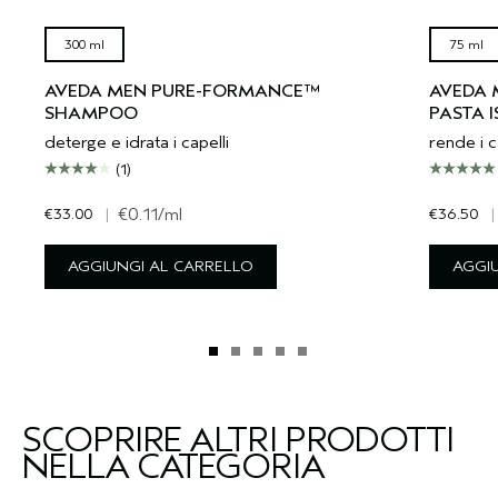
300 ml
75 ml
AVEDA MEN PURE-FORMANCE™
AVEDA 
SHAMPOO
PASTA 
deterge e idrata i capelli
rende i ca
(1)
€33.00
|
€0.11
/ml
€36.50
|
AGGIUNGI AL CARRELLO
AGGI
SCOPRIRE ALTRI PRODOTTI
NELLA CATEGORIA