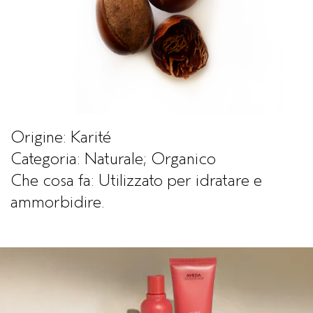
CUOIO CAPELLUTO SENSIBILE
PURE ABUNDANCE
VIAGGIO
TUTTE LE COLLEZIONI
Origine: Karité
Categoria: Naturale; Organico
Che cosa fa: Utilizzato per idratare e
ammorbidire.