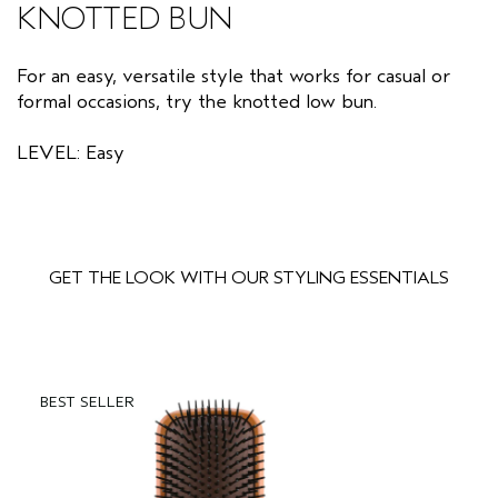
KNOTTED BUN
CUOIO CAPELLUTO SENSIBILE
PURE ABUNDANCE
VIAGGIO
For an easy, versatile style that works for casual or
TUTTE LE COLLEZIONI
formal occasions, try the knotted low bun.
LEVEL: Easy
GET THE LOOK WITH OUR STYLING ESSENTIALS
BEST SELLER