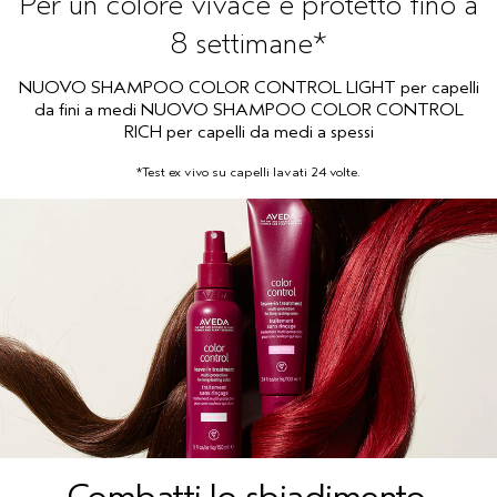
Per un colore vivace e protetto fino a
8 settimane*
CUOIO CAPELLUTO SENSIBILE
PURE ABUNDANCE
VIAGGIO
NUOVO SHAMPOO COLOR CONTROL LIGHT per capelli
TUTTE LE COLLEZIONI
da fini a medi NUOVO SHAMPOO COLOR CONTROL
RICH per capelli da medi a spessi
*Test ex vivo su capelli lavati 24 volte.
Combatti lo sbiadimento.